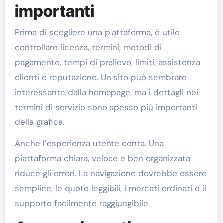
importanti
Prima di scegliere una piattaforma, è utile
controllare licenza, termini, metodi di
pagamento, tempi di prelievo, limiti, assistenza
clienti e reputazione. Un sito può sembrare
interessante dalla homepage, ma i dettagli nei
termini di servizio sono spesso più importanti
della grafica.
Anche l’esperienza utente conta. Una
piattaforma chiara, veloce e ben organizzata
riduce gli errori. La navigazione dovrebbe essere
semplice, le quote leggibili, i mercati ordinati e il
supporto facilmente raggiungibile.