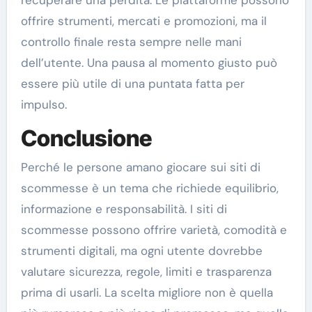
offrire strumenti, mercati e promozioni, ma il
controllo finale resta sempre nelle mani
dell’utente. Una pausa al momento giusto può
essere più utile di una puntata fatta per
impulso.
Conclusione
Perché le persone amano giocare sui siti di
scommesse è un tema che richiede equilibrio,
informazione e responsabilità. I siti di
scommesse possono offrire varietà, comodità e
strumenti digitali, ma ogni utente dovrebbe
valutare sicurezza, regole, limiti e trasparenza
prima di usarli. La scelta migliore non è quella