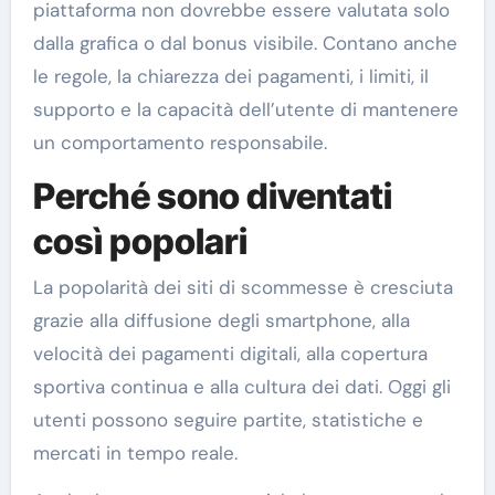
piattaforma non dovrebbe essere valutata solo
dalla grafica o dal bonus visibile. Contano anche
le regole, la chiarezza dei pagamenti, i limiti, il
supporto e la capacità dell’utente di mantenere
un comportamento responsabile.
Perché sono diventati
così popolari
La popolarità dei siti di scommesse è cresciuta
grazie alla diffusione degli smartphone, alla
velocità dei pagamenti digitali, alla copertura
sportiva continua e alla cultura dei dati. Oggi gli
utenti possono seguire partite, statistiche e
mercati in tempo reale.