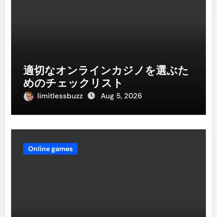
適切なオンラインカジノを選ぶた
めのチェックリスト
limitlessbuzz
Aug 5, 2026
Online games