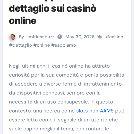
dettaglio sui casinò
online
By
limitlessbuzz
May 30, 2026
#
casino
#
dettaglio
#
online
#
sappiamo
Negli ultimi anni il casinò online ha attirato
curiosità per la sua comodità e per la possibilità
di accedere a diverse forme di intrattenimento
da dispositivi connessi, sempre con la
necessità di un uso consapevole. In questo
contesto, una ricerca come
slots non AAMS
può
essere letta come il segnale di un utente che
vuole capire meglio il tema, confrontare le