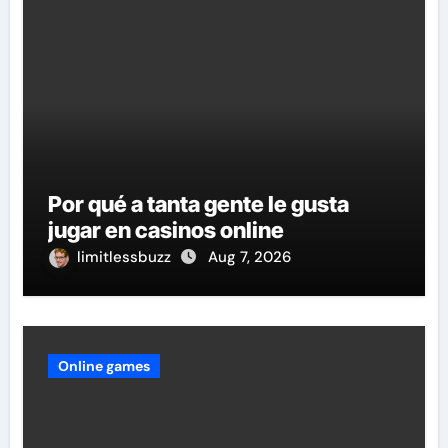
Por qué a tanta gente le gusta
jugar en casinos online
limitlessbuzz
Aug 7, 2026
Online games