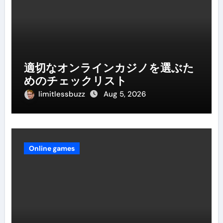
適切なオンラインカジノを選ぶた
めのチェックリスト
limitlessbuzz
Aug 5, 2026
Online games