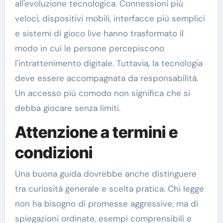
all'evoluzione tecnologica. Connessioni più
veloci, dispositivi mobili, interfacce più semplici
e sistemi di gioco live hanno trasformato il
modo in cui le persone percepiscono
l'intrattenimento digitale. Tuttavia, la tecnologia
deve essere accompagnata da responsabilità.
Un accesso più comodo non significa che si
debba giocare senza limiti.
Attenzione a termini e
condizioni
Una buona guida dovrebbe anche distinguere
tra curiosità generale e scelta pratica. Chi legge
non ha bisogno di promesse aggressive, ma di
spiegazioni ordinate, esempi comprensibili e