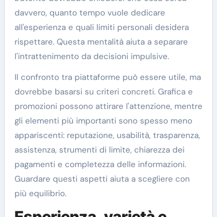
davvero, quanto tempo vuole dedicare
all'esperienza e quali limiti personali desidera
rispettare. Questa mentalità aiuta a separare
l'intrattenimento da decisioni impulsive.
Il confronto tra piattaforme può essere utile, ma
dovrebbe basarsi su criteri concreti. Grafica e
promozioni possono attirare l'attenzione, mentre
gli elementi più importanti sono spesso meno
appariscenti: reputazione, usabilità, trasparenza,
assistenza, strumenti di limite, chiarezza dei
pagamenti e completezza delle informazioni.
Guardare questi aspetti aiuta a scegliere con
più equilibrio.
Esperienza, varietà e