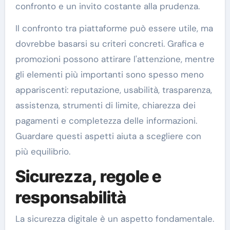
confronto e un invito costante alla prudenza.
Il confronto tra piattaforme può essere utile, ma
dovrebbe basarsi su criteri concreti. Grafica e
promozioni possono attirare l'attenzione, mentre
gli elementi più importanti sono spesso meno
appariscenti: reputazione, usabilità, trasparenza,
assistenza, strumenti di limite, chiarezza dei
pagamenti e completezza delle informazioni.
Guardare questi aspetti aiuta a scegliere con
più equilibrio.
Sicurezza, regole e
responsabilità
La sicurezza digitale è un aspetto fondamentale.