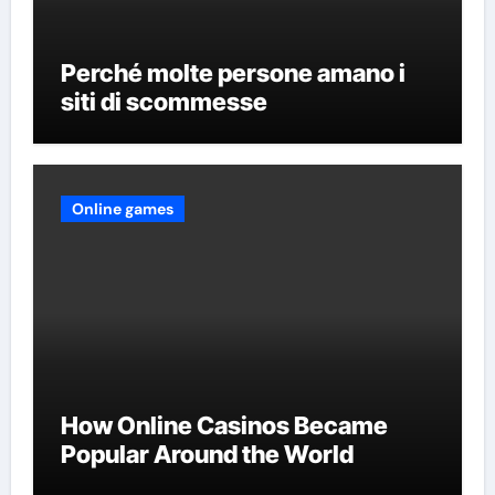
Perché molte persone amano i
siti di scommesse
Online games
How Online Casinos Became
Popular Around the World