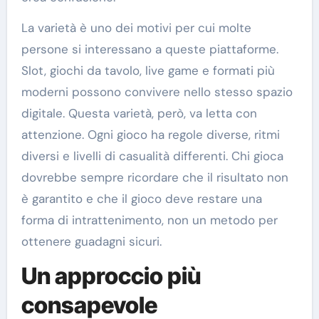
La varietà è uno dei motivi per cui molte
persone si interessano a queste piattaforme.
Slot, giochi da tavolo, live game e formati più
moderni possono convivere nello stesso spazio
digitale. Questa varietà, però, va letta con
attenzione. Ogni gioco ha regole diverse, ritmi
diversi e livelli di casualità differenti. Chi gioca
dovrebbe sempre ricordare che il risultato non
è garantito e che il gioco deve restare una
forma di intrattenimento, non un metodo per
ottenere guadagni sicuri.
Un approccio più
consapevole