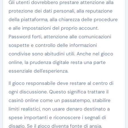
Gli utenti dovrebbero prestare attenzione alla
protezione dei dati personali, alla reputazione
della piattaforma, alla chiarezza delle procedure
e alle impostazioni del proprio account.
Password forti, attenzione alle comunicazioni
sospette e controllo delle informazioni
condivise sono abitudini utili. Anche nel gioco
online, la prudenza digitale resta una parte
essenziale dell'esperienza.
Il gioco responsabile deve restare al centro di
ogni discussione. Questo significa trattare il
casinò online come un passatempo, stabilire
limiti realistici, non usare denaro destinato a
spese importanti e riconoscere i segnali di
disagio. Se il gioco diventa fonte di ansia,