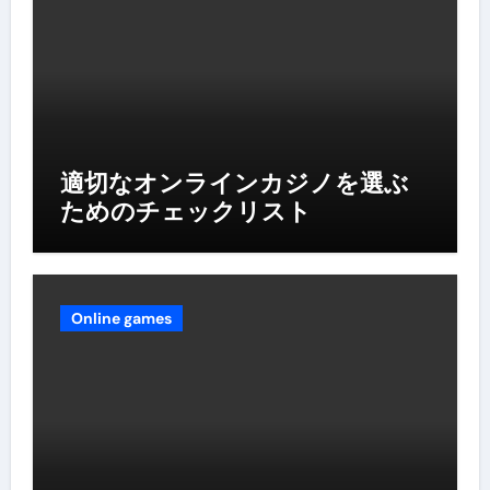
適切なオンラインカジノを選ぶ
ためのチェックリスト
Online games