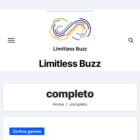
Skip
to
content
Limitless Buzz
completo
Home
completo
Online games