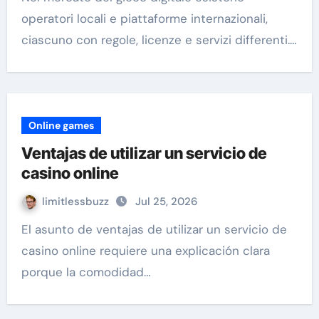
operatori locali e piattaforme internazionali,
ciascuno con regole, licenze e servizi differenti.…
Online games
Ventajas de utilizar un servicio de
casino online
limitlessbuzz
Jul 25, 2026
El asunto de ventajas de utilizar un servicio de
casino online requiere una explicación clara
porque la comodidad…