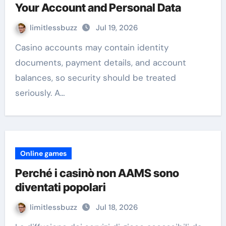
Your Account and Personal Data
limitlessbuzz
Jul 19, 2026
Casino accounts may contain identity
documents, payment details, and account
balances, so security should be treated
seriously. A…
Online games
Perché i casinò non AAMS sono
diventati popolari
limitlessbuzz
Jul 18, 2026