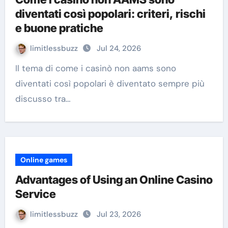
diventati così popolari: criteri, rischi
e buone pratiche
limitlessbuzz
Jul 24, 2026
Il tema di come i casinò non aams sono
diventati così popolari è diventato sempre più
discusso tra…
Online games
Advantages of Using an Online Casino
Service
limitlessbuzz
Jul 23, 2026