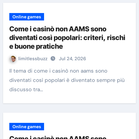
Online games
Come i casinò non AAMS sono
diventati così popolari: criteri, rischi
e buone pratiche
limitlessbuzz
Jul 24, 2026
Il tema di come i casinò non aams sono
diventati così popolari è diventato sempre più
discusso tra…
Online games
Come i casinò non AAMS sono