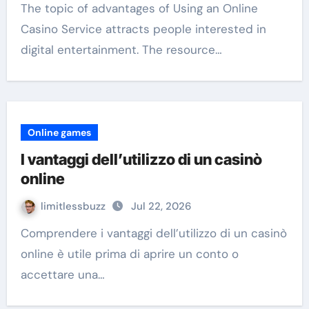
The topic of advantages of Using an Online
Casino Service attracts people interested in
digital entertainment. The resource…
Online games
I vantaggi dell’utilizzo di un casinò
online
limitlessbuzz
Jul 22, 2026
Comprendere i vantaggi dell’utilizzo di un casinò
online è utile prima di aprire un conto o
accettare una…