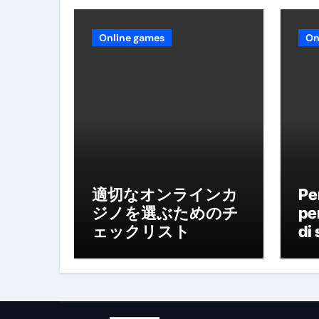
Online games
On
適切なオンラインカ
Pe
ジノを選ぶためのチ
pe
ェックリスト
di