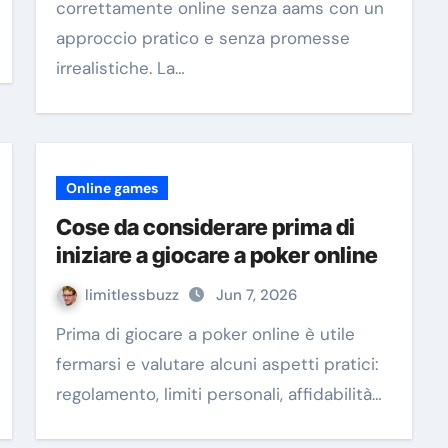
correttamente online senza aams con un
approccio pratico e senza promesse
irrealistiche. La…
Online games
Cose da considerare prima di
iniziare a giocare a poker online
limitlessbuzz
Jun 7, 2026
Prima di giocare a poker online è utile
fermarsi e valutare alcuni aspetti pratici:
regolamento, limiti personali, affidabilità…