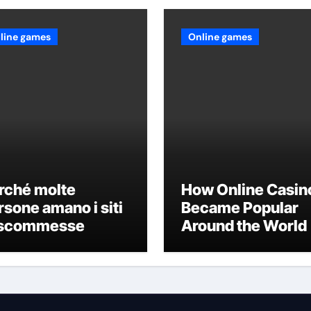
line games
Online games
rché molte
How Online Casin
rsone amano i siti
Became Popular
 scommesse
Around the World