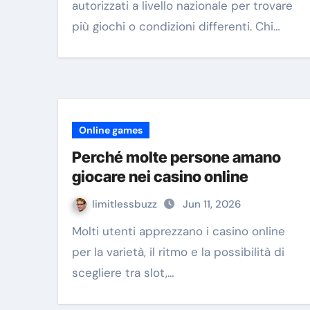
autorizzati a livello nazionale per trovare
più giochi o condizioni differenti. Chi…
Online games
Perché molte persone amano
giocare nei casino online
limitlessbuzz
Jun 11, 2026
Molti utenti apprezzano i casino online
per la varietà, il ritmo e la possibilità di
scegliere tra slot,…