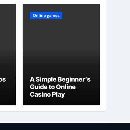
Online games
os
A Simple Beginner’s
Guide to Online
Casino Play