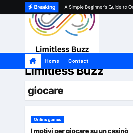
Skip
Breaking
A Simple Beginner’s Guide to O
to
A Simple Beginner’s Guide to O
content
Practical Tips for Choosing an
좋은 온라인 카지노 웹사이트를 
Por qué tantas personas disfrut
Home
Contact
Limitless Buzz
Come i casinò non AAMS sono d
Perché alcuni giocatori preferis
giocare
適切なオンラインカジノを選ぶ
Online games
I motivi per giocare su un casinò