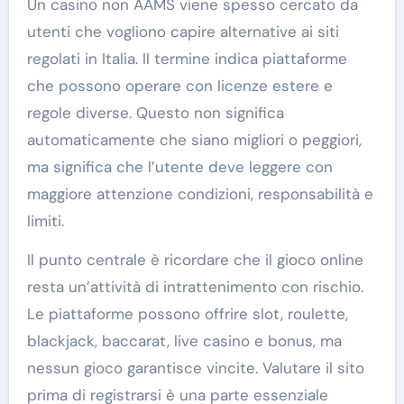
Un casino non AAMS viene spesso cercato da
utenti che vogliono capire alternative ai siti
regolati in Italia. Il termine indica piattaforme
che possono operare con licenze estere e
regole diverse. Questo non significa
automaticamente che siano migliori o peggiori,
ma significa che l’utente deve leggere con
maggiore attenzione condizioni, responsabilità e
limiti.
Il punto centrale è ricordare che il gioco online
resta un’attività di intrattenimento con rischio.
Le piattaforme possono offrire slot, roulette,
blackjack, baccarat, live casino e bonus, ma
nessun gioco garantisce vincite. Valutare il sito
prima di registrarsi è una parte essenziale