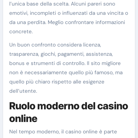
l’unica base della scelta. Alcuni pareri sono
emotivi, incompleti o influenzati da una vincita o
da una perdita. Meglio confrontare informazioni
concrete.
Un buon confronto considera licenza,
trasparenza, giochi, pagamenti, assistenza,
bonus e strumenti di controllo. Il sito migliore
non è necessariamente quello più famoso, ma
quello più chiaro rispetto alle esigenze
dell’utente.
Ruolo moderno del casino
online
Nel tempo moderno, il casino online è parte