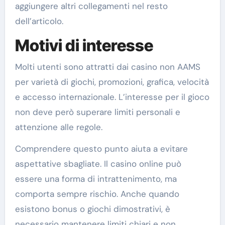
aggiungere altri collegamenti nel resto
dell’articolo.
Motivi di interesse
Molti utenti sono attratti dai casino non AAMS
per varietà di giochi, promozioni, grafica, velocità
e accesso internazionale. L’interesse per il gioco
non deve però superare limiti personali e
attenzione alle regole.
Comprendere questo punto aiuta a evitare
aspettative sbagliate. Il casino online può
essere una forma di intrattenimento, ma
comporta sempre rischio. Anche quando
esistono bonus o giochi dimostrativi, è
necessario mantenere limiti chiari e non