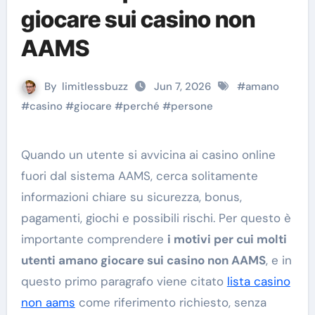
giocare sui casino non
AAMS
By
limitlessbuzz
Jun 7, 2026
#
amano
#
casino
#
giocare
#
perché
#
persone
Quando un utente si avvicina ai casino online
fuori dal sistema AAMS, cerca solitamente
informazioni chiare su sicurezza, bonus,
pagamenti, giochi e possibili rischi. Per questo è
importante comprendere
i motivi per cui molti
utenti amano giocare sui casino non AAMS
, e in
questo primo paragrafo viene citato
lista casino
non aams
come riferimento richiesto, senza