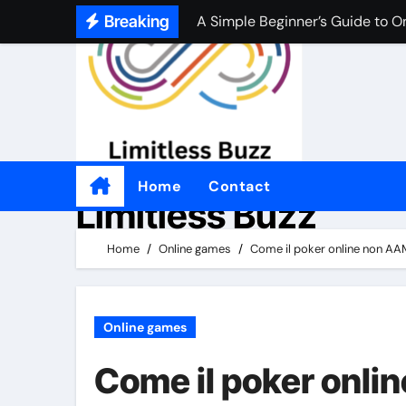
A Simple Beginner’s Guide to O
Skip
Breaking
to
A Simple Beginner’s Guide to O
content
Practical Tips for Choosing an
좋은 온라인 카지노 웹사이트를 
Por qué tantas personas disfrut
Come i casinò non AAMS sono d
Home
Contact
Limitless Buzz
Perché alcuni giocatori preferis
Home
Online games
Come il poker online non AA
適切なオンラインカジノを選ぶ
Online games
Come il poker onli