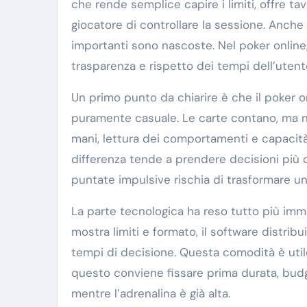
che rende semplice capire i limiti, offre tav
giocatore di controllare la sessione. Anche
importanti sono nascoste. Nel poker online, 
trasparenza e rispetto dei tempi dell’utent
Un primo punto da chiarire è che il poker
puramente casuale. Le carte contano, ma n
mani, lettura dei comportamenti e capacit
differenza tende a prendere decisioni più 
puntate impulsive rischia di trasformare un
La parte tecnologica ha reso tutto più immed
mostra limiti e formato, il software distribui
tempi di decisione. Questa comodità è util
questo conviene fissare prima durata, budge
mentre l’adrenalina è già alta.