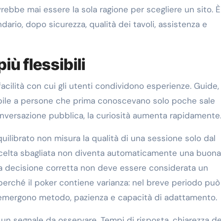
rebbe mai essere la sola ragione per scegliere un sito. È
dario, dopo sicurezza, qualità dei tavoli, assistenza e
iù flessibili
facilità con cui gli utenti condividono esperienze. Guide,
sibile a persone che prima conoscevano solo poche sale
onversazione pubblica, la curiosità aumenta rapidamente
equilibrato non misura la qualità di una sessione solo dal
 scelta sbagliata non diventa automaticamente una buona
 decisione corretta non deve essere considerata un
perché il poker contiene varianza: nel breve periodo può
emergono metodo, pazienza e capacità di adattamento.
un segnale da osservare. Tempi di risposta, chiarezza de