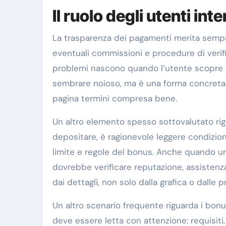
Il ruolo degli utenti int
La trasparenza dei pagamenti merita sempre
eventuali commissioni e procedure di verif
problemi nascono quando l’utente scopre l
sembrare noioso, ma è una forma concreta 
pagina termini compresa bene.
Un altro elemento spesso sottovalutato rig
depositare, è ragionevole leggere condizio
limite e regole del bonus. Anche quando u
dovrebbe verificare reputazione, assistenza
dai dettagli, non solo dalla grafica o dalle 
Un altro scenario frequente riguarda i bo
deve essere letta con attenzione: requisiti,