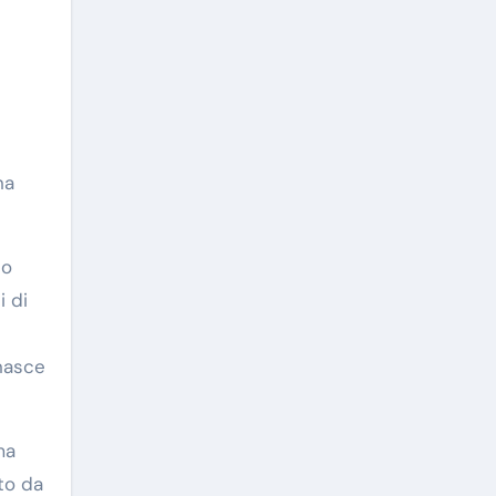
na
 o
i di
 nasce
ma
lto da