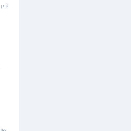
 più
.
lle