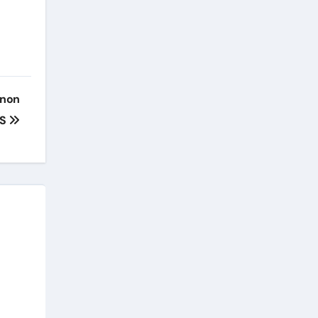
 non
MS