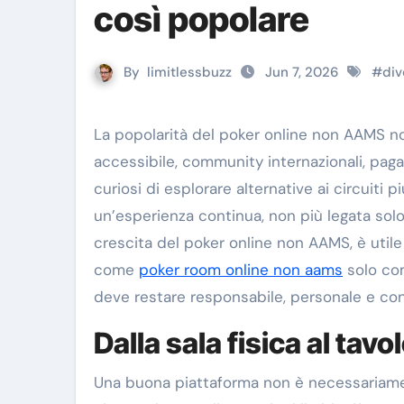
così popolare
By
limitlessbuzz
Jun 7, 2026
#
div
La popolarità del poker online non AAMS non è nata in una sola stagione. È il risultato di tecnologia più
accessibile, community internazionali, pag
curiosi di esplorare alternative ai circuiti 
un’esperienza continua, non più legata solo a
crescita del poker online non AAMS, è utile
come
poker room online non aams
solo com
deve restare responsabile, personale e conf
Dalla sala fisica al tavo
Una buona piattaforma non è necessariame