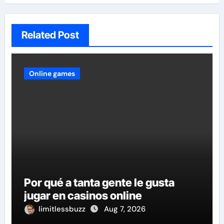
Related Post
Online games
Por qué a tanta gente le gusta
jugar en casinos online
limitlessbuzz
Aug 7, 2026