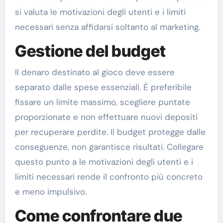
si valuta le motivazioni degli utenti e i limiti
necessari senza affidarsi soltanto al marketing.
Gestione del budget
Il denaro destinato al gioco deve essere
separato dalle spese essenziali. È preferibile
fissare un limite massimo, scegliere puntate
proporzionate e non effettuare nuovi depositi
per recuperare perdite. Il budget protegge dalle
conseguenze, non garantisce risultati. Collegare
questo punto a le motivazioni degli utenti e i
limiti necessari rende il confronto più concreto
e meno impulsivo.
Come confrontare due