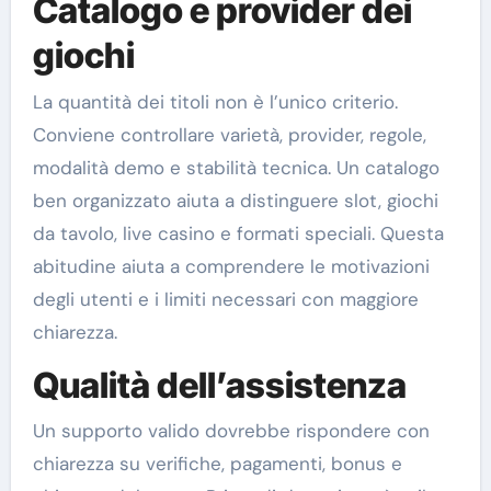
Catalogo e provider dei
giochi
La quantità dei titoli non è l’unico criterio.
Conviene controllare varietà, provider, regole,
modalità demo e stabilità tecnica. Un catalogo
ben organizzato aiuta a distinguere slot, giochi
da tavolo, live casino e formati speciali. Questa
abitudine aiuta a comprendere le motivazioni
degli utenti e i limiti necessari con maggiore
chiarezza.
Qualità dell’assistenza
Un supporto valido dovrebbe rispondere con
chiarezza su verifiche, pagamenti, bonus e