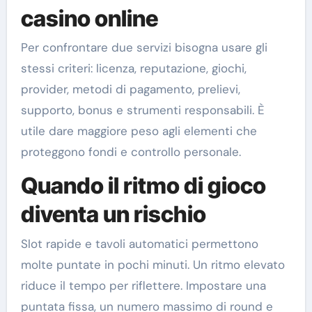
casino online
Per confrontare due servizi bisogna usare gli
stessi criteri: licenza, reputazione, giochi,
provider, metodi di pagamento, prelievi,
supporto, bonus e strumenti responsabili. È
utile dare maggiore peso agli elementi che
proteggono fondi e controllo personale.
Quando il ritmo di gioco
diventa un rischio
Slot rapide e tavoli automatici permettono
molte puntate in pochi minuti. Un ritmo elevato
riduce il tempo per riflettere. Impostare una
puntata fissa, un numero massimo di round e