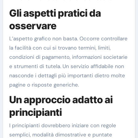
Gli aspetti pratici da
osservare
L’aspetto grafico non basta. Occorre controllare
la facilità con cui si trovano termini, limiti,
condizioni di pagamento, informazioni societarie
e strumenti di tutela. Un servizio affidabile non
nasconde i dettagli più importanti dietro molte
pagine o risposte generiche.
Un approccio adatto ai
principianti
I principianti dovrebbero iniziare con regole
semplici, modalità dimostrative e puntate