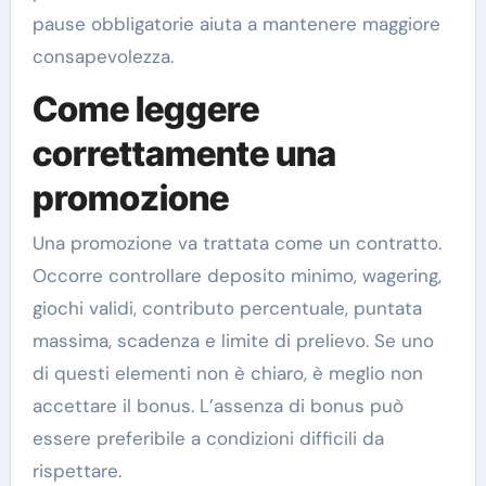
pause obbligatorie aiuta a mantenere maggiore
consapevolezza.
Come leggere
correttamente una
promozione
Una promozione va trattata come un contratto.
Occorre controllare deposito minimo, wagering,
giochi validi, contributo percentuale, puntata
massima, scadenza e limite di prelievo. Se uno
di questi elementi non è chiaro, è meglio non
accettare il bonus. L’assenza di bonus può
essere preferibile a condizioni difficili da
rispettare.