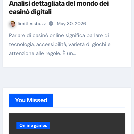
Analisi dettagliata del mondo dei
casinò digitali
limitlessbuzz
May 30, 2026
Parlare di casinò online significa parlare di
tecnologia, accessibilità, varietà di giochi e
attenzione alle regole. È un…
You Missed
Online games