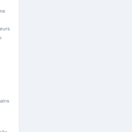
mme
teurs
u
ains