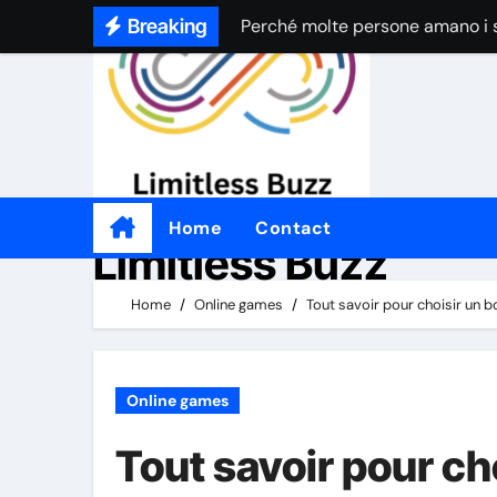
Perché molte persone amano i 
Skip
Breaking
to
How Wedding Planning Firms M
content
Por qué tanta gente disfruta de
How Online Casinos Became Po
A Simple Beginner’s Guide to O
A Simple Beginner’s Guide to O
Home
Contact
Limitless Buzz
Por qué a tanta gente le gustan
Home
Online games
Tout savoir pour choisir un b
How to Choose the Best Mobile 
Online games
Tout savoir pour ch