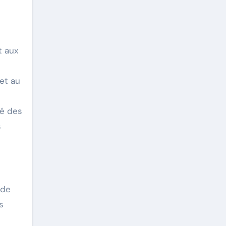
t aux
et au
té des
s
ède
s