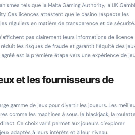
anismes tels que la Malta Gaming Authority, la UK Gambl
y. Ces licences attestent que le casino respecte les
les réguliers en matière de transparence et de sécurité.
n’affichent pas clairement leurs informations de licence
éduit les risques de fraude et garantit l’équité des jeux
o agréé est la première étape vers une expérience de je
jeux et les fournisseurs de
arge gamme de jeux pour divertir les joueurs. Les meille
es comme les machines à sous, le blackjack, la roulette,
 direct. Ce choix varié permet aux joueurs d’explorer
eux adaptés à leurs intérêts et à leur niveau.