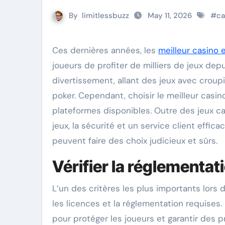
By
limitlessbuzz
May 11, 2026
#
ca
Ces dernières années, les
meilleur casino e
joueurs de profiter de milliers de jeux dep
divertissement, allant des jeux avec croupi
poker. Cependant, choisir le meilleur casin
plateformes disponibles. Outre des jeux cap
jeux, la sécurité et un service client effic
peuvent faire des choix judicieux et sûrs.
Vérifier la réglementati
L’un des critères les plus importants lors 
les licences et la réglementation requises
pour protéger les joueurs et garantir des p