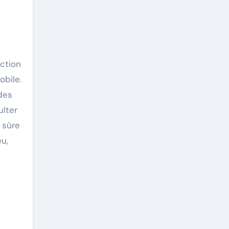
ection
obile.
des
ulter
s sûre
u,