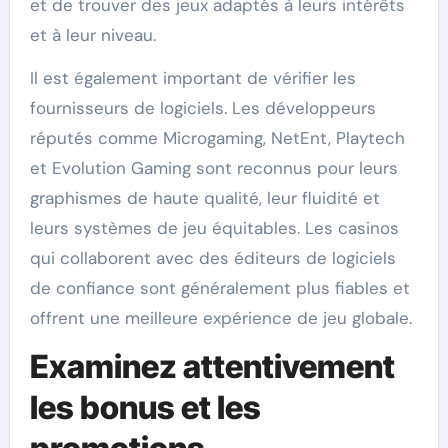
et de trouver des jeux adaptés à leurs intérêts
et à leur niveau.
Il est également important de vérifier les
fournisseurs de logiciels. Les développeurs
réputés comme Microgaming, NetEnt, Playtech
et Evolution Gaming sont reconnus pour leurs
graphismes de haute qualité, leur fluidité et
leurs systèmes de jeu équitables. Les casinos
qui collaborent avec des éditeurs de logiciels
de confiance sont généralement plus fiables et
offrent une meilleure expérience de jeu globale.
Examinez attentivement
les bonus et les