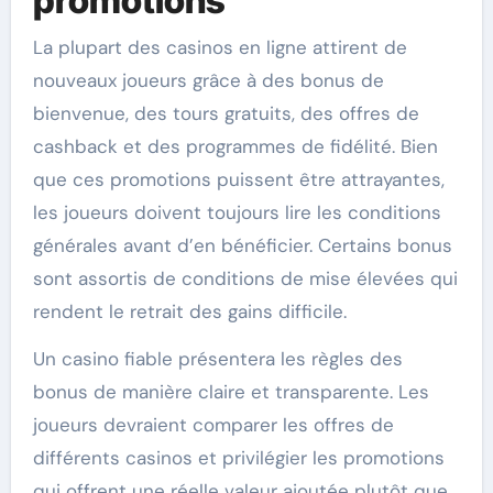
promotions
La plupart des casinos en ligne attirent de
nouveaux joueurs grâce à des bonus de
bienvenue, des tours gratuits, des offres de
cashback et des programmes de fidélité. Bien
que ces promotions puissent être attrayantes,
les joueurs doivent toujours lire les conditions
générales avant d’en bénéficier. Certains bonus
sont assortis de conditions de mise élevées qui
rendent le retrait des gains difficile.
Un casino fiable présentera les règles des
bonus de manière claire et transparente. Les
joueurs devraient comparer les offres de
différents casinos et privilégier les promotions
qui offrent une réelle valeur ajoutée plutôt que