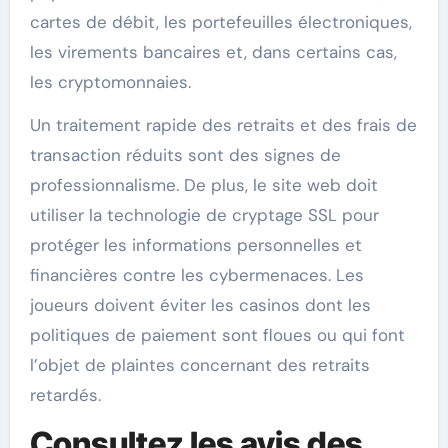
cartes de débit, les portefeuilles électroniques,
les virements bancaires et, dans certains cas,
les cryptomonnaies.
Un traitement rapide des retraits et des frais de
transaction réduits sont des signes de
professionnalisme. De plus, le site web doit
utiliser la technologie de cryptage SSL pour
protéger les informations personnelles et
financières contre les cybermenaces. Les
joueurs doivent éviter les casinos dont les
politiques de paiement sont floues ou qui font
l’objet de plaintes concernant des retraits
retardés.
Consultez les avis des