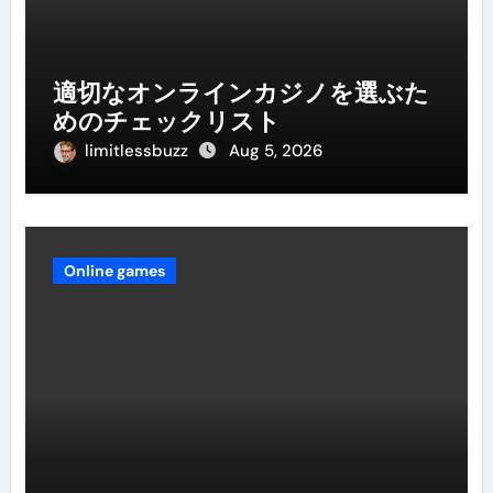
適切なオンラインカジノを選ぶた
めのチェックリスト
limitlessbuzz
Aug 5, 2026
Online games