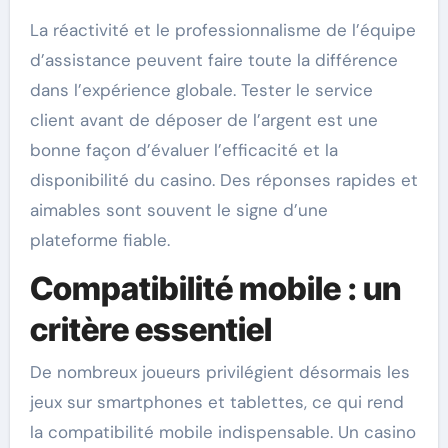
La réactivité et le professionnalisme de l’équipe
d’assistance peuvent faire toute la différence
dans l’expérience globale. Tester le service
client avant de déposer de l’argent est une
bonne façon d’évaluer l’efficacité et la
disponibilité du casino. Des réponses rapides et
aimables sont souvent le signe d’une
plateforme fiable.
Compatibilité mobile : un
critère essentiel
De nombreux joueurs privilégient désormais les
jeux sur smartphones et tablettes, ce qui rend
la compatibilité mobile indispensable. Un casino