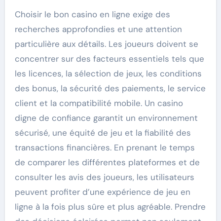
Choisir le bon casino en ligne exige des
recherches approfondies et une attention
particulière aux détails. Les joueurs doivent se
concentrer sur des facteurs essentiels tels que
les licences, la sélection de jeux, les conditions
des bonus, la sécurité des paiements, le service
client et la compatibilité mobile. Un casino
digne de confiance garantit un environnement
sécurisé, une équité de jeu et la fiabilité des
transactions financières. En prenant le temps
de comparer les différentes plateformes et de
consulter les avis des joueurs, les utilisateurs
peuvent profiter d’une expérience de jeu en
ligne à la fois plus sûre et plus agréable. Prendre