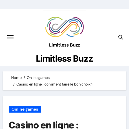
Skip
to
content
Limitless Buzz
Home
Online games
Casino en ligne : comment faire le bon choix ?
Online games
Casino en ligne :