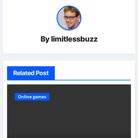
By
limitlessbuzz
Related Post
Online games