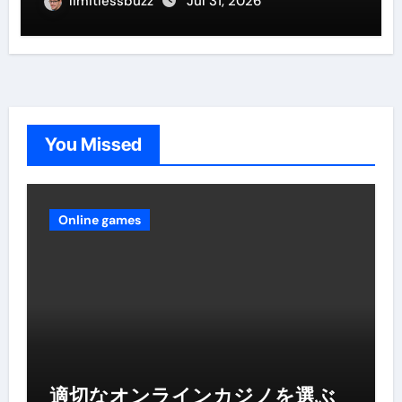
limitlessbuzz
Jul 31, 2026
You Missed
Online games
適切なオンラインカジノを選ぶ