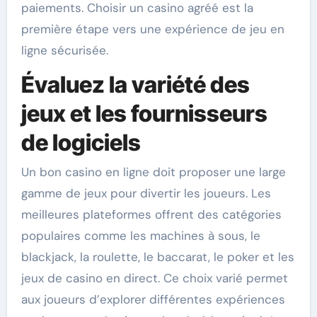
paiements. Choisir un casino agréé est la
première étape vers une expérience de jeu en
ligne sécurisée.
Évaluez la variété des
jeux et les fournisseurs
de logiciels
Un bon casino en ligne doit proposer une large
gamme de jeux pour divertir les joueurs. Les
meilleures plateformes offrent des catégories
populaires comme les machines à sous, le
blackjack, la roulette, le baccarat, le poker et les
jeux de casino en direct. Ce choix varié permet
aux joueurs d’explorer différentes expériences