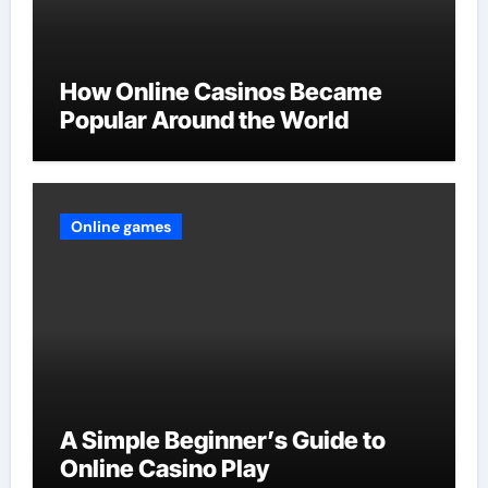
How Online Casinos Became
Popular Around the World
Online games
A Simple Beginner’s Guide to
Online Casino Play