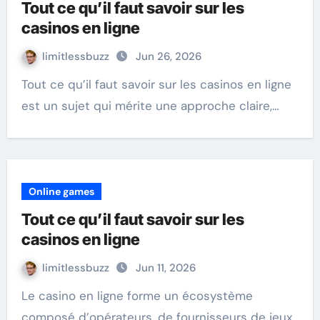
Tout ce qu’il faut savoir sur les
casinos en ligne
limitlessbuzz
Jun 26, 2026
Tout ce qu’il faut savoir sur les casinos en ligne
est un sujet qui mérite une approche claire,…
Online games
Tout ce qu’il faut savoir sur les
casinos en ligne
limitlessbuzz
Jun 11, 2026
Le casino en ligne forme un écosystème
composé d’opérateurs, de fournisseurs de jeux,