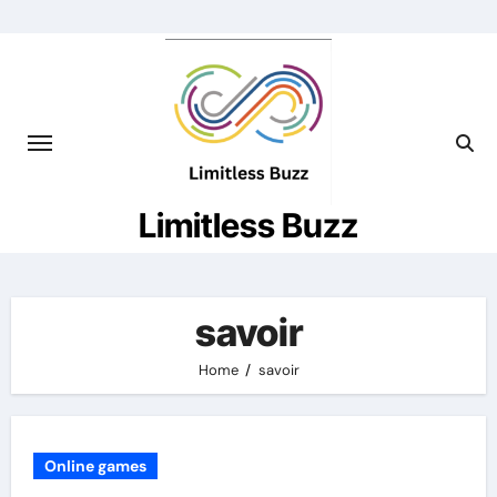
Skip
to
content
Limitless Buzz
savoir
Home
savoir
Online games