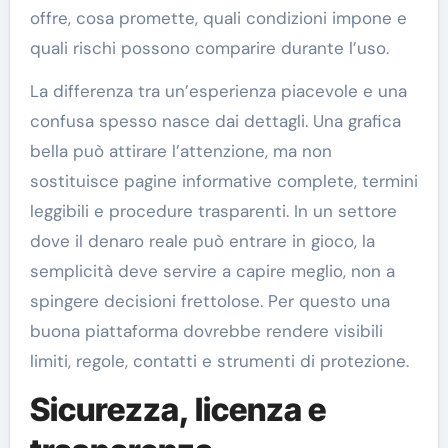
offre, cosa promette, quali condizioni impone e
quali rischi possono comparire durante l’uso.
La differenza tra un’esperienza piacevole e una
confusa spesso nasce dai dettagli. Una grafica
bella può attirare l’attenzione, ma non
sostituisce pagine informative complete, termini
leggibili e procedure trasparenti. In un settore
dove il denaro reale può entrare in gioco, la
semplicità deve servire a capire meglio, non a
spingere decisioni frettolose. Per questo una
buona piattaforma dovrebbe rendere visibili
limiti, regole, contatti e strumenti di protezione.
Sicurezza, licenza e