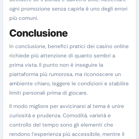
ogni promozione senza capirla è uno degli errori
più comuni.
Conclusione
In conclusione, benefici pratici dei casino online
richiede più attenzione di quanto sembri a
prima vista. Il punto non è inseguire la
piattaforma più rumorosa, ma riconoscere un
ambiente chiaro, leggere le condizioni e stabilire
limiti personali prima di giocare.
Il modo migliore per avvicinarsi al tema è unire
curiosità e prudenza. Comodità, varietà e
controllo del tempo sono gli elementi che
rendono l’esperienza più accessibile, mentre il