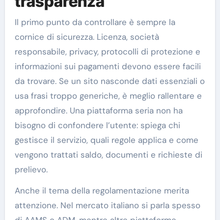
trasparenza
Il primo punto da controllare è sempre la
cornice di sicurezza. Licenza, società
responsabile, privacy, protocolli di protezione e
informazioni sui pagamenti devono essere facili
da trovare. Se un sito nasconde dati essenziali o
usa frasi troppo generiche, è meglio rallentare e
approfondire. Una piattaforma seria non ha
bisogno di confondere l’utente: spiega chi
gestisce il servizio, quali regole applica e come
vengono trattati saldo, documenti e richieste di
prelievo.
Anche il tema della regolamentazione merita
attenzione. Nel mercato italiano si parla spesso
di AAMS o ADM, mentre altre piattaforme