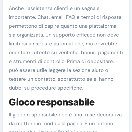
Anche l’assistenza clienti è un segnale
importante. Chat, email, FAQ e tempi di risposta
permettono di capire quanto una piattaforma
sia organizzata. Un supporto efficace non deve
limitarsi a risposte automatiche, ma dovrebbe
orientare l’utente su verifiche, bonus, pagamenti
e strumenti di controllo. Prima di depositare,
può essere utile leggere la sezione aiuto o
testare un contatto, soprattutto se si hanno
dubbi su procedure specifiche.
Gioco responsabile
Il gioco responsabile non è una frase decorativa
da mettere in fondo alla pagina. È un criterio