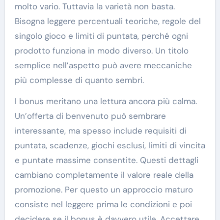
molto vario. Tuttavia la varietà non basta.
Bisogna leggere percentuali teoriche, regole del
singolo gioco e limiti di puntata, perché ogni
prodotto funziona in modo diverso. Un titolo
semplice nell’aspetto può avere meccaniche
più complesse di quanto sembri.
I bonus meritano una lettura ancora più calma.
Un’offerta di benvenuto può sembrare
interessante, ma spesso include requisiti di
puntata, scadenze, giochi esclusi, limiti di vincita
e puntate massime consentite. Questi dettagli
cambiano completamente il valore reale della
promozione. Per questo un approccio maturo
consiste nel leggere prima le condizioni e poi
decidere se il bonus è davvero utile. Accettare