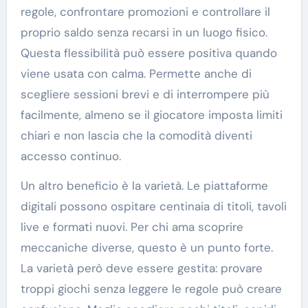
regole, confrontare promozioni e controllare il
proprio saldo senza recarsi in un luogo fisico.
Questa flessibilità può essere positiva quando
viene usata con calma. Permette anche di
scegliere sessioni brevi e di interrompere più
facilmente, almeno se il giocatore imposta limiti
chiari e non lascia che la comodità diventi
accesso continuo.
Un altro beneficio è la varietà. Le piattaforme
digitali possono ospitare centinaia di titoli, tavoli
live e formati nuovi. Per chi ama scoprire
meccaniche diverse, questo è un punto forte.
La varietà però deve essere gestita: provare
troppi giochi senza leggere le regole può creare