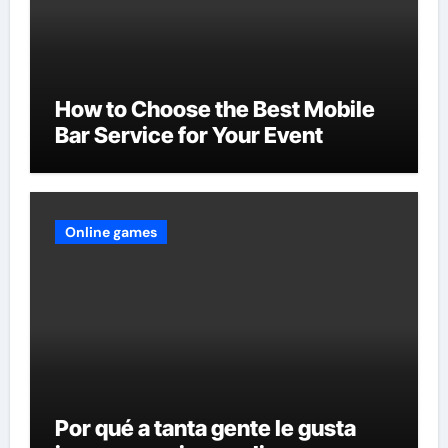
How to Choose the Best Mobile
Bar Service for Your Event
Online games
Por qué a tanta gente le gusta