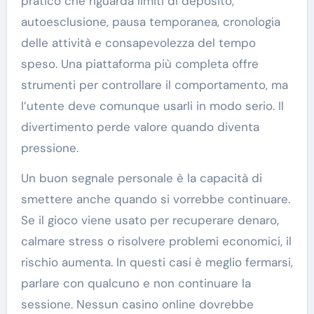
pratico che riguarda limiti di deposito,
autoesclusione, pausa temporanea, cronologia
delle attività e consapevolezza del tempo
speso. Una piattaforma più completa offre
strumenti per controllare il comportamento, ma
l’utente deve comunque usarli in modo serio. Il
divertimento perde valore quando diventa
pressione.
Un buon segnale personale è la capacità di
smettere anche quando si vorrebbe continuare.
Se il gioco viene usato per recuperare denaro,
calmare stress o risolvere problemi economici, il
rischio aumenta. In questi casi è meglio fermarsi,
parlare con qualcuno e non continuare la
sessione. Nessun casino online dovrebbe