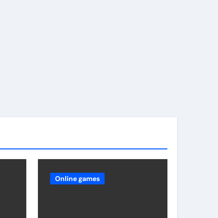
Online games