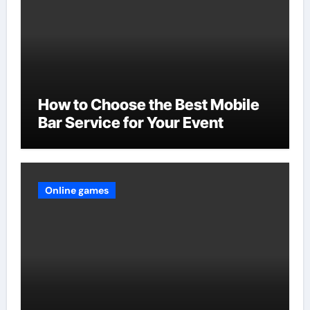
How to Choose the Best Mobile
Bar Service for Your Event
Online games