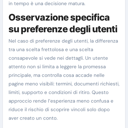
in tempo è una decisione matura.
Osservazione specifica
su preferenze degli utenti
Nel caso di preferenze degli utenti, la differenza
tra una scelta frettolosa e una scelta
consapevole si vede nei dettagli. Un utente
attento non si limita a leggere la promessa
principale, ma controlla cosa accade nelle
pagine meno visibili: termini, documenti richiesti,
limiti, supporto e condizioni di ritiro. Questo
approccio rende l’esperienza meno confusa e
riduce il rischio di scoprire vincoli solo dopo
aver creato un conto.