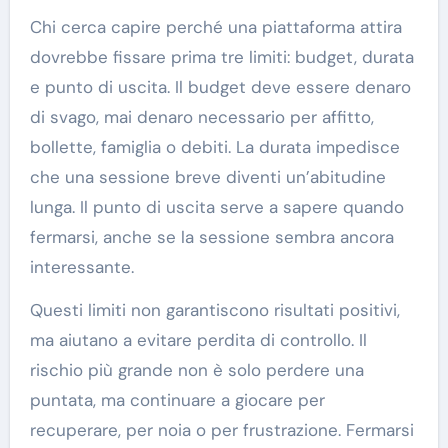
Chi cerca capire perché una piattaforma attira
dovrebbe fissare prima tre limiti: budget, durata
e punto di uscita. Il budget deve essere denaro
di svago, mai denaro necessario per affitto,
bollette, famiglia o debiti. La durata impedisce
che una sessione breve diventi un’abitudine
lunga. Il punto di uscita serve a sapere quando
fermarsi, anche se la sessione sembra ancora
interessante.
Questi limiti non garantiscono risultati positivi,
ma aiutano a evitare perdita di controllo. Il
rischio più grande non è solo perdere una
puntata, ma continuare a giocare per
recuperare, per noia o per frustrazione. Fermarsi