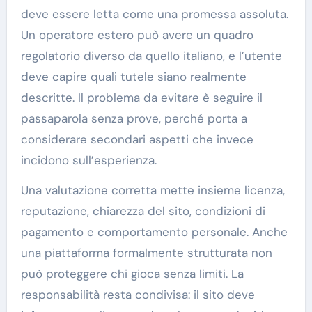
deve essere letta come una promessa assoluta.
Un operatore estero può avere un quadro
regolatorio diverso da quello italiano, e l’utente
deve capire quali tutele siano realmente
descritte. Il problema da evitare è seguire il
passaparola senza prove, perché porta a
considerare secondari aspetti che invece
incidono sull’esperienza.
Una valutazione corretta mette insieme licenza,
reputazione, chiarezza del sito, condizioni di
pagamento e comportamento personale. Anche
una piattaforma formalmente strutturata non
può proteggere chi gioca senza limiti. La
responsabilità resta condivisa: il sito deve