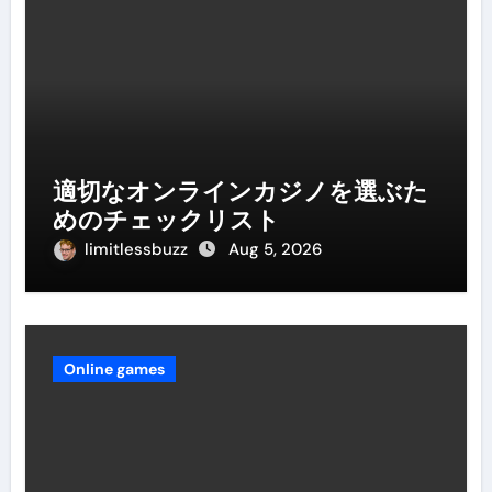
適切なオンラインカジノを選ぶた
めのチェックリスト
limitlessbuzz
Aug 5, 2026
Online games