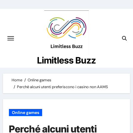
Skip
to
content
Limitless Buzz
Home
Online games
Perché alcuni utenti preferiscono i casino non AAMS
Online games
Perché alcuni utenti