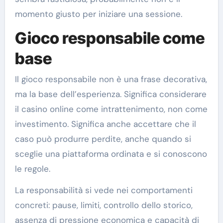
momento giusto per iniziare una sessione.
Gioco responsabile come
base
Il gioco responsabile non è una frase decorativa,
ma la base dell’esperienza. Significa considerare
il casino online come intrattenimento, non come
investimento. Significa anche accettare che il
caso può produrre perdite, anche quando si
sceglie una piattaforma ordinata e si conoscono
le regole.
La responsabilità si vede nei comportamenti
concreti: pause, limiti, controllo dello storico,
assenza di pressione economica e capacità di