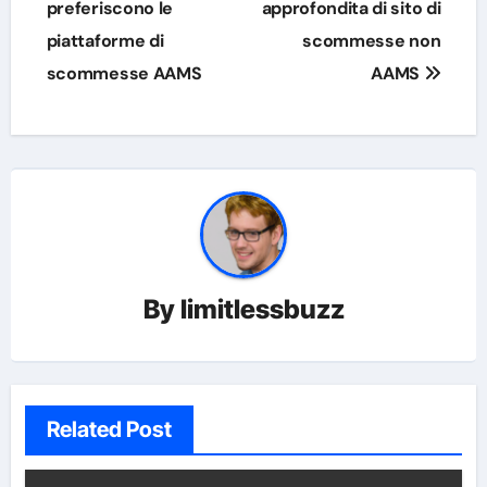
navigation
preferiscono le
approfondita di sito di
piattaforme di
scommesse non
scommesse AAMS
AAMS
By
limitlessbuzz
Related Post