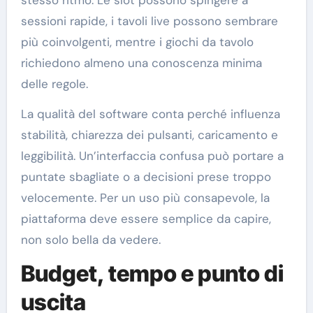
stesso ritmo. Le slot possono spingere a
sessioni rapide, i tavoli live possono sembrare
più coinvolgenti, mentre i giochi da tavolo
richiedono almeno una conoscenza minima
delle regole.
La qualità del software conta perché influenza
stabilità, chiarezza dei pulsanti, caricamento e
leggibilità. Un’interfaccia confusa può portare a
puntate sbagliate o a decisioni prese troppo
velocemente. Per un uso più consapevole, la
piattaforma deve essere semplice da capire,
non solo bella da vedere.
Budget, tempo e punto di
uscita