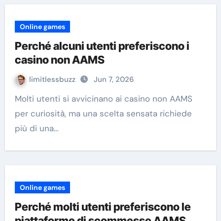
Online games
Perché alcuni utenti preferiscono i
casino non AAMS
limitlessbuzz
Jun 7, 2026
Molti utenti si avvicinano ai casino non AAMS
per curiosità, ma una scelta sensata richiede
più di una…
Online games
Perché molti utenti preferiscono le
piattaforme di scommesse AAMS