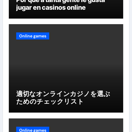
jugar en casinos online
Online games
適切なオンラインカジノを選ぶ
ためのチェックリスト
Online games