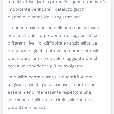
roulette, blackjack o poker. Per questo motivo è
importante verificare il catalogo giochi
disponibile prima della registrazione.
Un buon casinò online collabora con software
house affidabili e propone titoli aggiornati con
differenti livelli di difficoltà e funzionalità. La
presenza di giochi dal vivo con croupier reali
può rappresentare un valore aggiunto per chi
cerca un’esperienza più coinvolgente.
La qualità conta quanto la quantità. Avere
migliaia di giochi poco conosciuti potrebbe
essere meno interessante rispetto a una
selezione equilibrata di titoli sviluppati da
produttori rinomati.