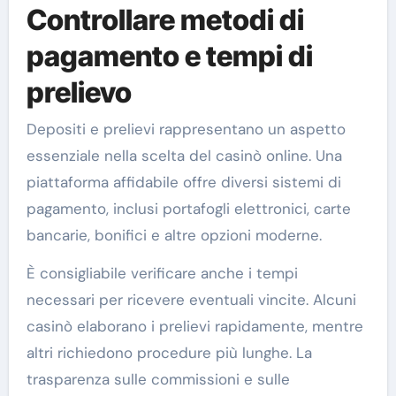
Controllare metodi di
pagamento e tempi di
prelievo
Depositi e prelievi rappresentano un aspetto
essenziale nella scelta del casinò online. Una
piattaforma affidabile offre diversi sistemi di
pagamento, inclusi portafogli elettronici, carte
bancarie, bonifici e altre opzioni moderne.
È consigliabile verificare anche i tempi
necessari per ricevere eventuali vincite. Alcuni
casinò elaborano i prelievi rapidamente, mentre
altri richiedono procedure più lunghe. La
trasparenza sulle commissioni e sulle