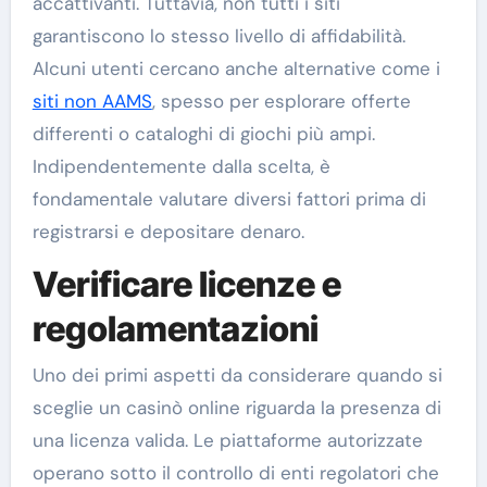
accattivanti. Tuttavia, non tutti i siti
garantiscono lo stesso livello di affidabilità.
Alcuni utenti cercano anche alternative come i
siti non AAMS
, spesso per esplorare offerte
differenti o cataloghi di giochi più ampi.
Indipendentemente dalla scelta, è
fondamentale valutare diversi fattori prima di
registrarsi e depositare denaro.
Verificare licenze e
regolamentazioni
Uno dei primi aspetti da considerare quando si
sceglie un casinò online riguarda la presenza di
una licenza valida. Le piattaforme autorizzate
operano sotto il controllo di enti regolatori che