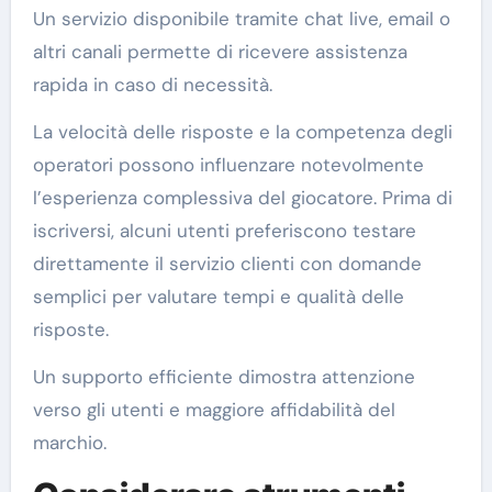
Un servizio disponibile tramite chat live, email o
altri canali permette di ricevere assistenza
rapida in caso di necessità.
La velocità delle risposte e la competenza degli
operatori possono influenzare notevolmente
l’esperienza complessiva del giocatore. Prima di
iscriversi, alcuni utenti preferiscono testare
direttamente il servizio clienti con domande
semplici per valutare tempi e qualità delle
risposte.
Un supporto efficiente dimostra attenzione
verso gli utenti e maggiore affidabilità del
marchio.