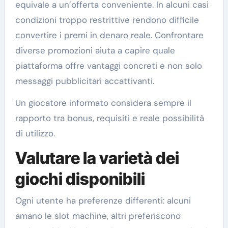
equivale a un’offerta conveniente. In alcuni casi
condizioni troppo restrittive rendono difficile
convertire i premi in denaro reale. Confrontare
diverse promozioni aiuta a capire quale
piattaforma offre vantaggi concreti e non solo
messaggi pubblicitari accattivanti.
Un giocatore informato considera sempre il
rapporto tra bonus, requisiti e reale possibilità
di utilizzo.
Valutare la varietà dei
giochi disponibili
Ogni utente ha preferenze differenti: alcuni
amano le slot machine, altri preferiscono