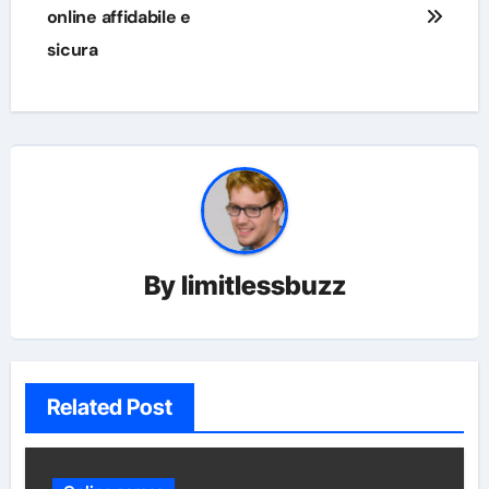
online affidabile e
sicura
By
limitlessbuzz
Related Post