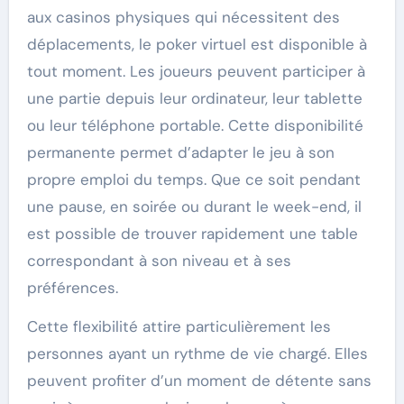
aux casinos physiques qui nécessitent des
déplacements, le poker virtuel est disponible à
tout moment. Les joueurs peuvent participer à
une partie depuis leur ordinateur, leur tablette
ou leur téléphone portable. Cette disponibilité
permanente permet d’adapter le jeu à son
propre emploi du temps. Que ce soit pendant
une pause, en soirée ou durant le week-end, il
est possible de trouver rapidement une table
correspondant à son niveau et à ses
préférences.
Cette flexibilité attire particulièrement les
personnes ayant un rythme de vie chargé. Elles
peuvent profiter d’un moment de détente sans