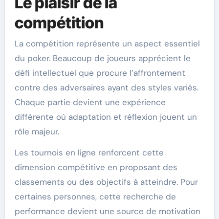
Le plaisir de la
compétition
La compétition représente un aspect essentiel
du poker. Beaucoup de joueurs apprécient le
défi intellectuel que procure l’affrontement
contre des adversaires ayant des styles variés.
Chaque partie devient une expérience
différente où adaptation et réflexion jouent un
rôle majeur.
Les tournois en ligne renforcent cette
dimension compétitive en proposant des
classements ou des objectifs à atteindre. Pour
certaines personnes, cette recherche de
performance devient une source de motivation