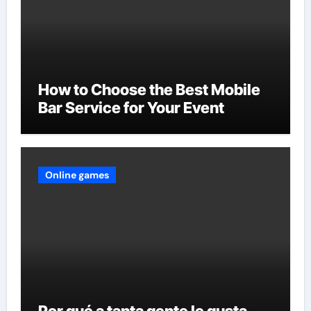
How to Choose the Best Mobile
Bar Service for Your Event
Online games