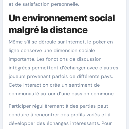
et de satisfaction personnelle.
Un environnement social
malgré la distance
Même s’il se déroule sur Internet, le poker en
ligne conserve une dimension sociale
importante. Les fonctions de discussion
intégrées permettent d’échanger avec d’autres
joueurs provenant parfois de différents pays.
Cette interaction crée un sentiment de
communauté autour d’une passion commune.
Participer régulièrement à des parties peut
conduire à rencontrer des profils variés et à
développer des échanges intéressants. Pour