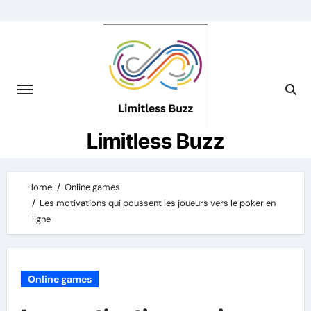
Skip
to
content
Limitless Buzz
Home
Online games
Les motivations qui poussent les joueurs vers le poker en
ligne
Online games