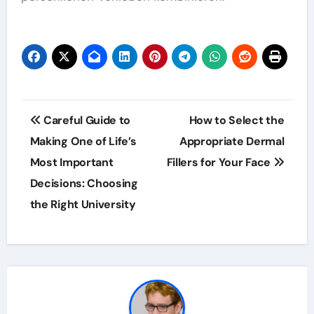
Post
Careful Guide to
How to Select the
navigation
Making One of Life’s
Appropriate Dermal
Most Important
Fillers for Your Face
Decisions: Choosing
the Right University