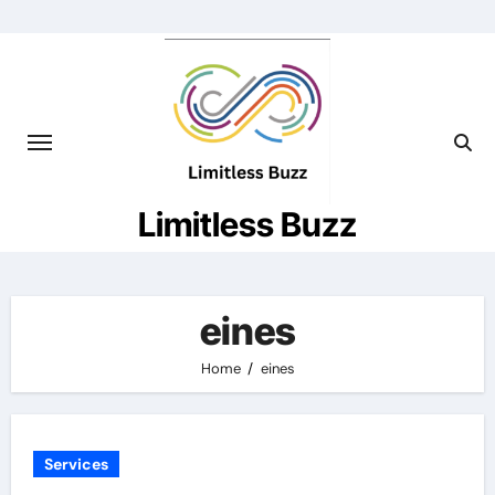
Skip
to
content
Limitless Buzz
eines
Home
eines
Services