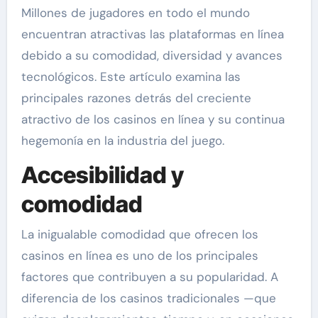
Millones de jugadores en todo el mundo
encuentran atractivas las plataformas en línea
debido a su comodidad, diversidad y avances
tecnológicos. Este artículo examina las
principales razones detrás del creciente
atractivo de los casinos en línea y su continua
hegemonía en la industria del juego.
Accesibilidad y
comodidad
La inigualable comodidad que ofrecen los
casinos en línea es uno de los principales
factores que contribuyen a su popularidad. A
diferencia de los casinos tradicionales —que