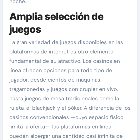
noche.
Amplia selección de
juegos
La gran variedad de juegos disponibles en las
plataformas de internet es otro elemento
fundamental de su atractivo. Los casinos en
línea ofrecen opciones para todo tipo de
jugador: desde cientos de máquinas
tragamonedas y juegos con crupier en vivo,
hasta juegos de mesa tradicionales como la
ruleta, el blackjack y el póker. A diferencia de los
casinos convencionales —cuyo espacio físico
limita la oferta—, las plataformas en línea
pueden albergar una cantidad casi infinita de