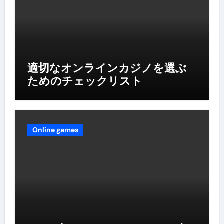
適切なオンラインカジノを選ぶ
ためのチェックリスト
Online games