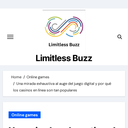
Skip
to
content
Limitless Buzz
Home
Online games
Una mirada exhaustiva al auge del juego digital y por qué
los casinos en línea son tan populares
Online games