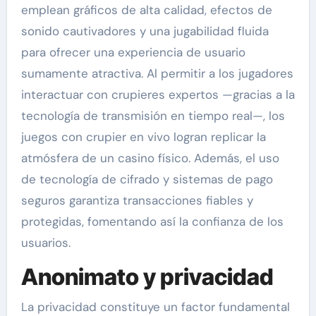
emplean gráficos de alta calidad, efectos de
sonido cautivadores y una jugabilidad fluida
para ofrecer una experiencia de usuario
sumamente atractiva. Al permitir a los jugadores
interactuar con crupieres expertos —gracias a la
tecnología de transmisión en tiempo real—, los
juegos con crupier en vivo logran replicar la
atmósfera de un casino físico. Además, el uso
de tecnología de cifrado y sistemas de pago
seguros garantiza transacciones fiables y
protegidas, fomentando así la confianza de los
usuarios.
Anonimato y privacidad
La privacidad constituye un factor fundamental