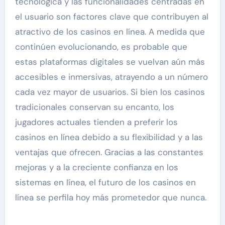
tecnológica y las funcionalidades centradas en
el usuario son factores clave que contribuyen al
atractivo de los casinos en línea. A medida que
continúen evolucionando, es probable que
estas plataformas digitales se vuelvan aún más
accesibles e inmersivas, atrayendo a un número
cada vez mayor de usuarios. Si bien los casinos
tradicionales conservan su encanto, los
jugadores actuales tienden a preferir los
casinos en línea debido a su flexibilidad y a las
ventajas que ofrecen. Gracias a las constantes
mejoras y a la creciente confianza en los
sistemas en línea, el futuro de los casinos en
línea se perfila hoy más prometedor que nunca.