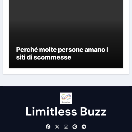
Perché molte persone amano i
siti di scommesse
Limitless Buzz