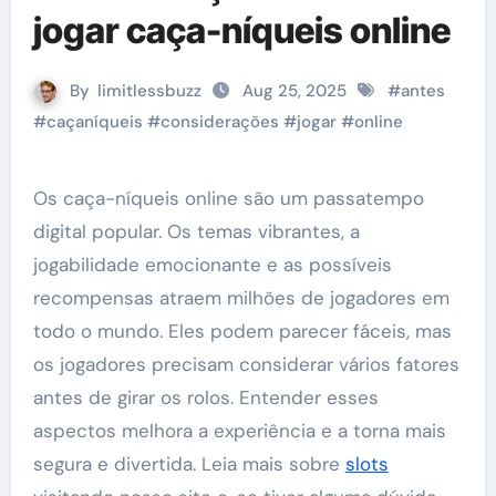
jogar caça-níqueis online
By
limitlessbuzz
Aug 25, 2025
#
antes
#
caçaníqueis
#
considerações
#
jogar
#
online
Os caça-níqueis online são um passatempo
digital popular. Os temas vibrantes, a
jogabilidade emocionante e as possíveis
recompensas atraem milhões de jogadores em
todo o mundo. Eles podem parecer fáceis, mas
os jogadores precisam considerar vários fatores
antes de girar os rolos. Entender esses
aspectos melhora a experiência e a torna mais
segura e divertida. Leia mais sobre
slots