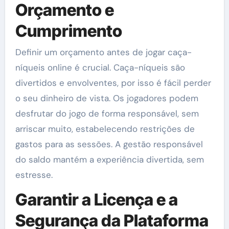
Orçamento e
Cumprimento
Definir um orçamento antes de jogar caça-
níqueis online é crucial. Caça-níqueis são
divertidos e envolventes, por isso é fácil perder
o seu dinheiro de vista. Os jogadores podem
desfrutar do jogo de forma responsável, sem
arriscar muito, estabelecendo restrições de
gastos para as sessões. A gestão responsável
do saldo mantém a experiência divertida, sem
estresse.
Garantir a Licença e a
Segurança da Plataforma