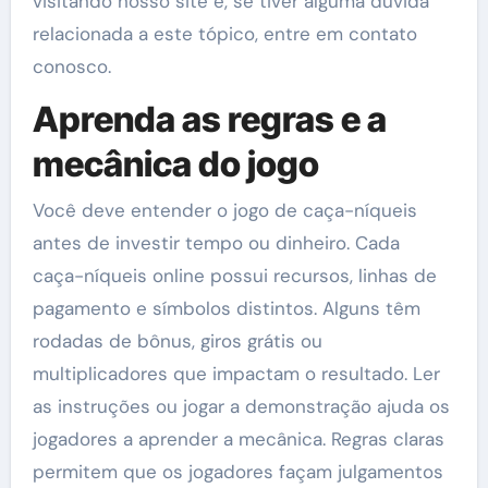
visitando nosso site e, se tiver alguma dúvida
relacionada a este tópico, entre em contato
conosco.
Aprenda as regras e a
mecânica do jogo
Você deve entender o jogo de caça-níqueis
antes de investir tempo ou dinheiro. Cada
caça-níqueis online possui recursos, linhas de
pagamento e símbolos distintos. Alguns têm
rodadas de bônus, giros grátis ou
multiplicadores que impactam o resultado. Ler
as instruções ou jogar a demonstração ajuda os
jogadores a aprender a mecânica. Regras claras
permitem que os jogadores façam julgamentos