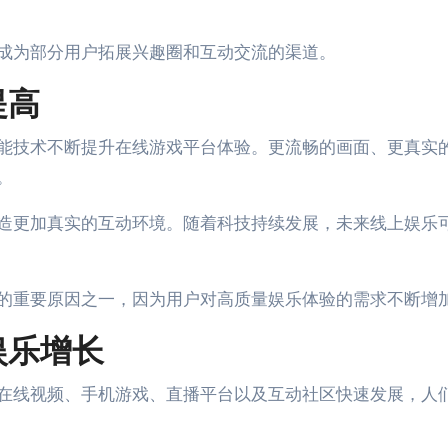
成为部分用户拓展兴趣圈和互动交流的渠道。
提高
能技术不断提升在线游戏平台体验。更流畅的画面、更真实
。
造更加真实的互动环境。随着科技持续发展，未来线上娱乐
的重要原因之一，因为用户对高质量娱乐体验的需求不断增
娱乐增长
在线视频、手机游戏、直播平台以及互动社区快速发展，人