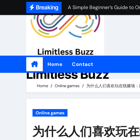
A Simple Beginner’s Guide to O
Skip
Breaking
to
A Simple Beginner’s Guide to O
content
Practical Tips for Choosing an
좋은 온라인 카지노 웹사이트를 
Por qué tantas personas disfrut
Come i casinò non AAMS sono d
Home
Contact
Limitless Buzz
Perché alcuni giocatori preferis
Home
Online games
为什么人们喜欢玩在线赌场：
適切なオンラインカジノを選ぶ
Online games
为什么人们喜欢玩在