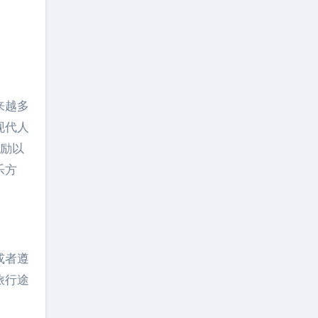
现代人
励以
乐方
或者遵
旅行途