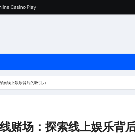
nline Casino Play
nline Casino Play
 Import-Export Logistics Company
고르는 현실적인 기준
an de los casinos cripto
iventati popolari
cono i casinò online stranieri
探索线上娱乐背后的吸引力
ためのチェックリスト
线赌场：探索线上娱乐背