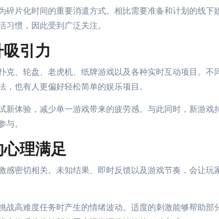
为碎片化时间的重要消遣方式。相比需要准备和计划的线下
活习惯，因此受到广泛关注。
升吸引力
扑克、轮盘、老虎机、纸牌游戏以及各种实时互动项目。不
法，也有人更偏好轻松简单的娱乐项目。
试新体验，减少单一游戏带来的疲劳感。与此同时，新游戏
参与。
的心理满足
激感密切相关。未知结果、即时反馈以及游戏节奏，会让玩
挑战高难度任务时产生的情绪波动。适度的刺激能够帮助部