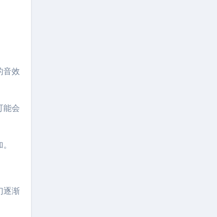
的音效
可能会
加。
们逐渐