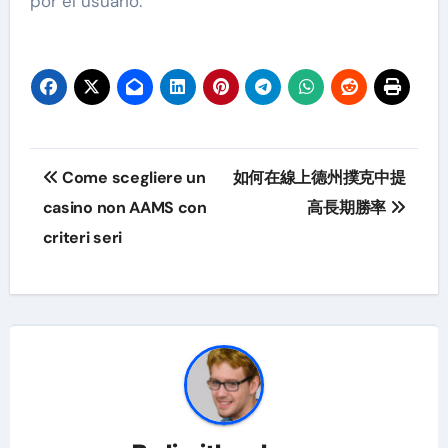
por el usuario.
Post
Come scegliere un
如何在線上德州撲克中提
navigation
casino non AAMS con
高長期勝率
criteri seri