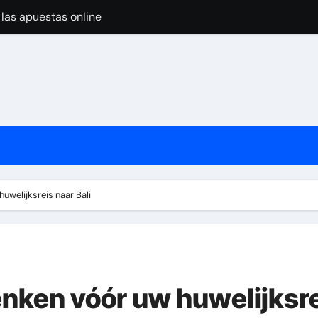
 las apuestas online
pular Around the World
nline Casino Play
nline Casino Play
 las apuestas online
 Import-Export Logistics Company
고르는 현실적인 기준
uwelijksreis naar Bali
jugar en casinos online
nken vóór uw huwelijksr