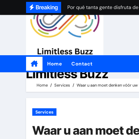
Por qué tanta gente disfruta de
Skip
Breaking
to
How Online Casinos Became Po
content
A Simple Beginner’s Guide to O
A Simple Beginner’s Guide to O
Por qué a tanta gente le gustan
Home
Contact
Practical Tips for Choosing an
Limitless Buzz
좋은 온라인 카지노 웹사이트를 
Home
Services
Waar u aan moet denken vóór uw h
Por qué a tanta gente le gusta 
Services
Waar u aan moet de