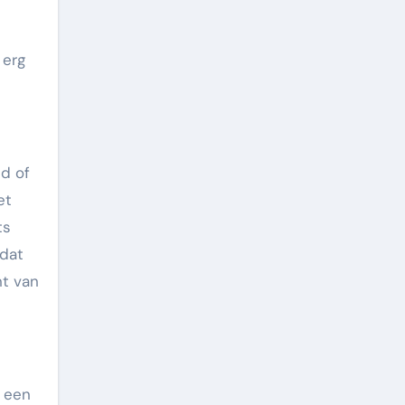
 erg
nd of
et
ts
 dat
nt van
e een