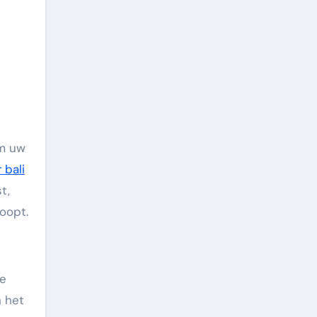
om uw
 bali
t,
oopt.
te
n het