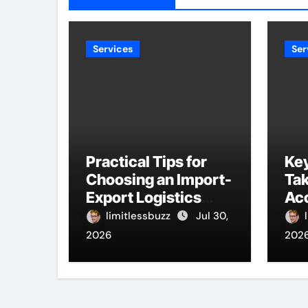
Services
Ser
Practical Tips for
Ke
Choosing an Import-
Tak
Export Logistics
Ac
Company
limitlessbuzz
Jul 30,
2026
202