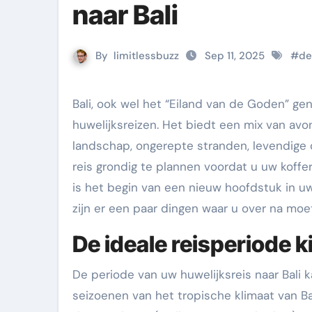
naar Bali
By
limitlessbuzz
Sep 11, 2025
#
de
Bali, ook wel het “Eiland van de Goden” genoemd, is al lang een populaire bestemming voor
huwelijksreizen. Het biedt een mix van avo
landschap, ongerepte stranden, levendige 
reis grondig te plannen voordat u uw koffe
is het begin van een nieuw hoofdstuk in uw 
zijn er een paar dingen waar u over na moe
De ideale reisperiode 
De periode van uw huwelijksreis naar Bali 
seizoenen van het tropische klimaat van Ba