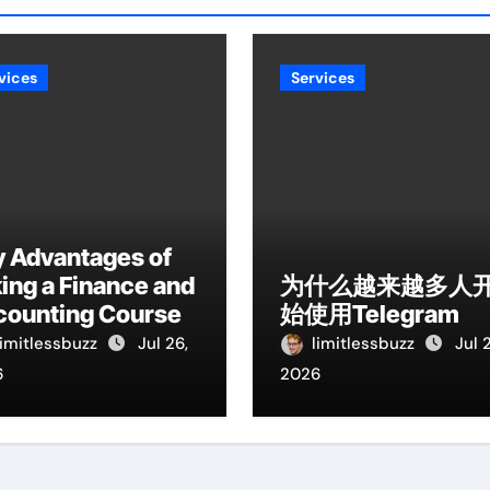
vices
Services
y Advantages of
ing a Finance and
为什么越来越多人
counting Course
始使用Telegram
limitlessbuzz
Jul 26,
limitlessbuzz
Jul 
6
2026