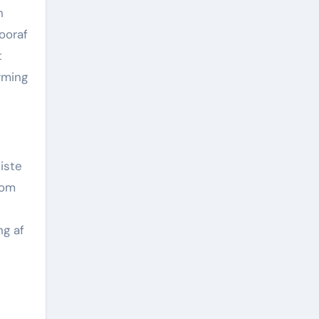
n
ooraf
t
rming
iste
 om
ng af