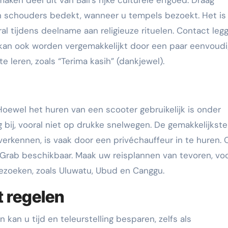
en deel uit van Bali’s rijke culturele erfgoed. Draag
n schouders bedekt, wanneer u tempels bezoekt. Het is
ral tijdens deelname aan religieuze rituelen. Contact leg
 kan ook worden vergemakkelijkt door een paar eenvoud
e leren, zoals “Terima kasih” (dankjewel).
 Hoewel het huren van een scooter gebruikelijk is onder
lig bij, vooral niet op drukke snelwegen. De gemakkelijkst
verkennen, is vaak door een privéchauffeur in te huren. 
 Grab beschikbaar. Maak uw reisplannen van tevoren, voo
bezoeken, zoals Uluwatu, Ubud en Canggu.
t regelen
kan u tijd en teleurstelling besparen, zelfs als