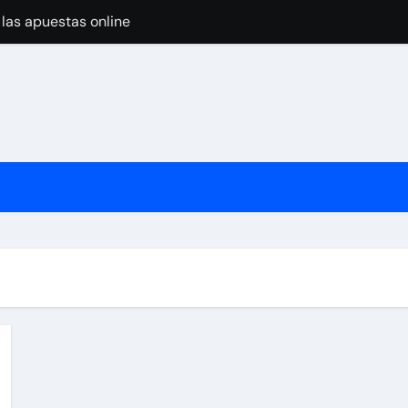
 las apuestas online
pular Around the World
nline Casino Play
nline Casino Play
 las apuestas online
 Import-Export Logistics Company
고르는 현실적인 기준
jugar en casinos online