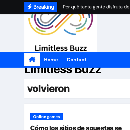
Skip
Breaking
Por qué tanta gente disfruta de
to
How Online Casinos Became Po
content
A Simple Beginner’s Guide to O
A Simple Beginner’s Guide to O
Por qué a tanta gente le gustan
Home
Contact
Limitless Buzz
Practical Tips for Choosing an
좋은 온라인 카지노 웹사이트를 
volvieron
Por qué a tanta gente le gusta 
Online games
Cómo los sitios de apuestas se