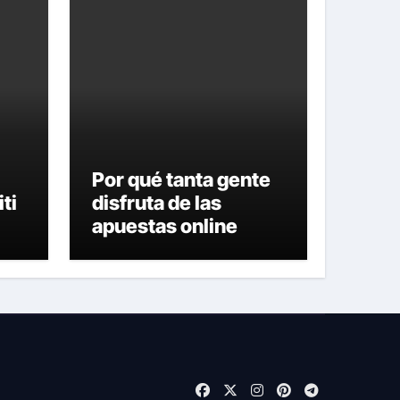
Por qué tanta gente
ti
disfruta de las
apuestas online