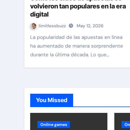
volvieron tan populares en la era
digital
limitlessbuzz
May 12, 2026
La popularidad de las apuestas en línea
ha aumentado de manera sorprendente
durante la última década. Lo que…
You Missed
Online games
On