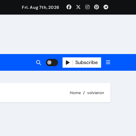
Fri. Aug 7th, 2026
Subscribe
Home
volvieron