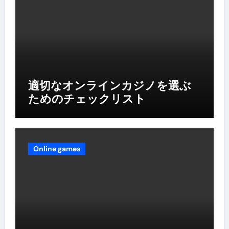
適切なオンラインカジノを選ぶ
ためのチェックリスト
Online games