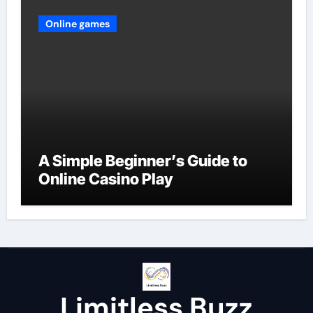
Online games
A Simple Beginner’s Guide to
Online Casino Play
Limitless Buzz