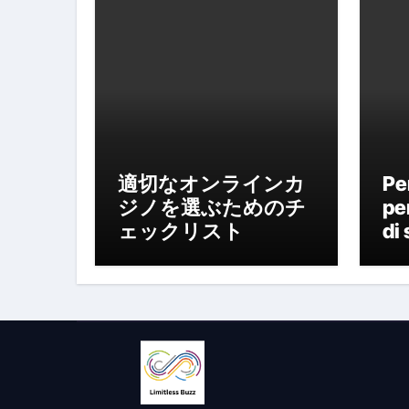
適切なオンラインカ
Pe
ジノを選ぶためのチ
pe
ェックリスト
di