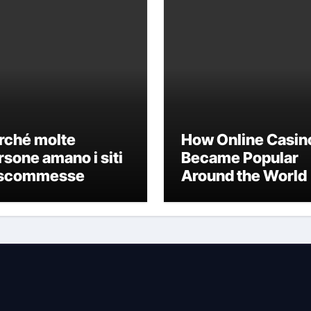
rché molte
How Online Casin
rsone amano i siti
Became Popular
 scommesse
Around the World