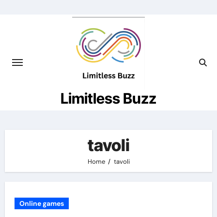
Skip
to
content
Limitless Buzz
tavoli
Home
tavoli
Online games