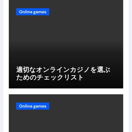
Online games
適切なオンラインカジノを選ぶ
ためのチェックリスト
Online games