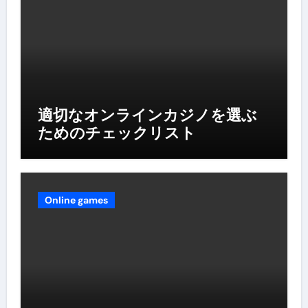
適切なオンラインカジノを選ぶ
ためのチェックリスト
Online games