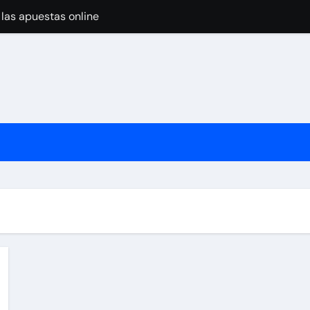
 las apuestas online
pular Around the World
nline Casino Play
nline Casino Play
 las apuestas online
 Import-Export Logistics Company
고르는 현실적인 기준
jugar en casinos online