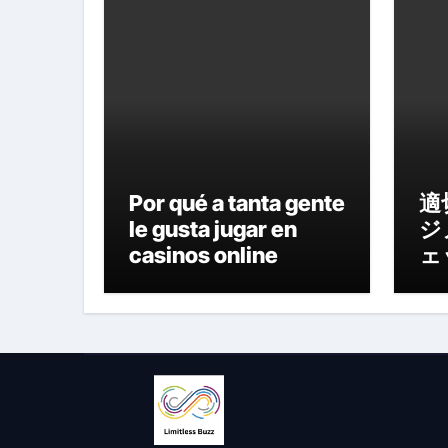
Por qué a tanta gente
適
le gusta jugar en
ジ
casinos online
ェ