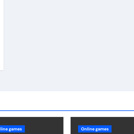
line games
Online games