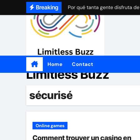
Skip
Breaking
Por qué tanta gente disfruta de
to
How Online Casinos Became Po
content
A Simple Beginner’s Guide to O
A Simple Beginner’s Guide to O
Por qué a tanta gente le gustan
Home
Contact
Limitless Buzz
Practical Tips for Choosing an
좋은 온라인 카지노 웹사이트를 
sécurisé
Por qué a tanta gente le gusta 
Online games
Comment trouver un casino en