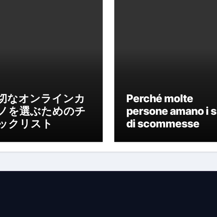
切なオンラインカ
Perché molte
ノを選ぶためのチ
persone amano i si
ックリスト
di scommesse