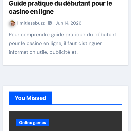
Guide pratique du débutant pour le
casino en ligne
limitlessbuzz
Jun 14, 2026
Pour comprendre guide pratique du débutant
pour le casino en ligne, il faut distinguer
information utile, publicité et…
You Missed
Online games