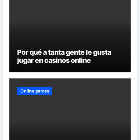
Por qué a tanta gente le gusta
jugar en casinos online
Online games