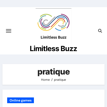
Skip
to
content
Limitless Buzz
pratique
Home
pratique
Online games