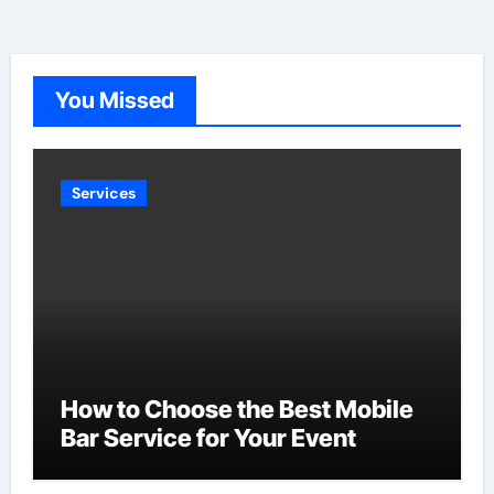
You Missed
Services
How to Choose the Best Mobile
Bar Service for Your Event