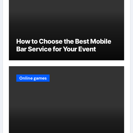
How to Choose the Best Mobile
Bar Service for Your Event
Online games