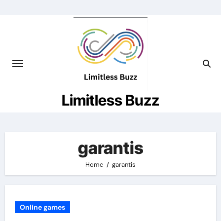
Skip
to
content
Limitless Buzz
garantis
Home
garantis
Online games