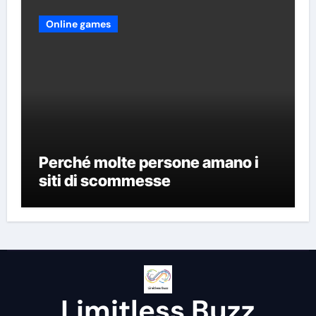
Online games
Perché molte persone amano i
siti di scommesse
Limitless Buzz