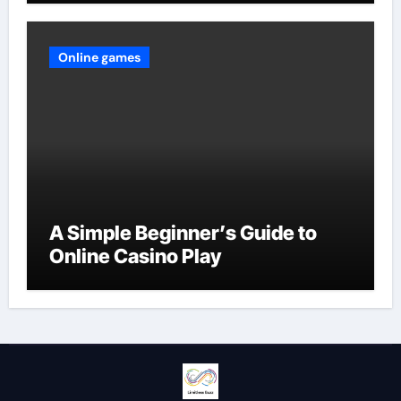
Online games
A Simple Beginner’s Guide to
Online Casino Play