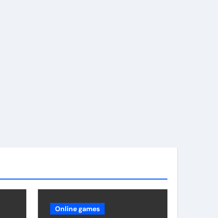
Online games