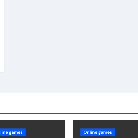
line games
Online games