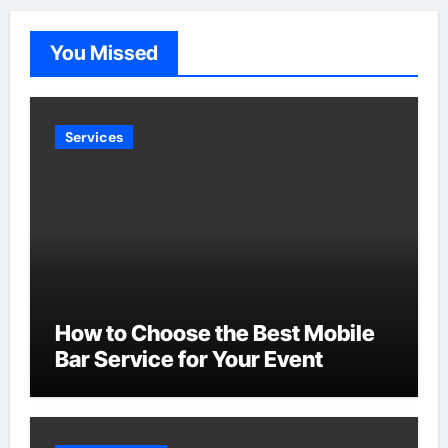
You Missed
Services
How to Choose the Best Mobile
Bar Service for Your Event