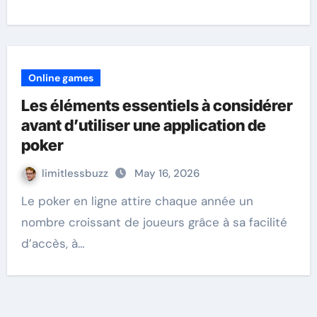
Online games
Les éléments essentiels à considérer
avant d’utiliser une application de
poker
limitlessbuzz
May 16, 2026
Le poker en ligne attire chaque année un
nombre croissant de joueurs grâce à sa facilité
d’accès, à…