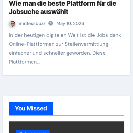
Wie man die beste Plattform für die
Jobsuche auswählt
limitlessbuzz
May 10, 2026
In der heutigen digitalen Welt ist die Jobs dank
Online-Plattformen zur Stellenvermittlung
einfacher und schneller geworden. Diese
Plattformen…
You Missed