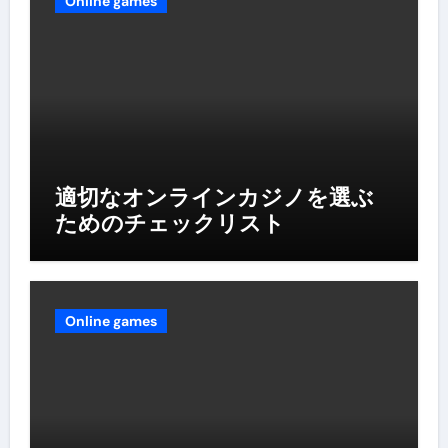
Online games
適切なオンラインカジノを選ぶ
ためのチェックリスト
Online games