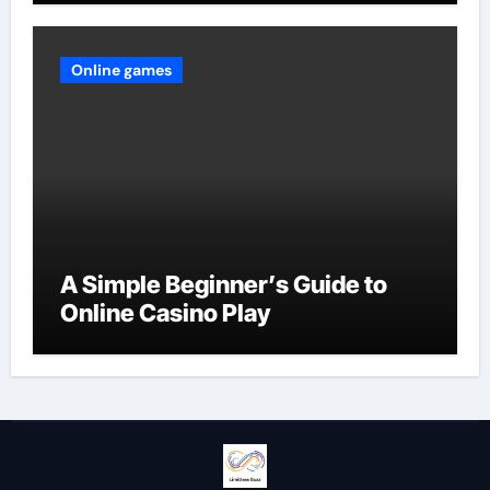
Online games
A Simple Beginner’s Guide to
Online Casino Play