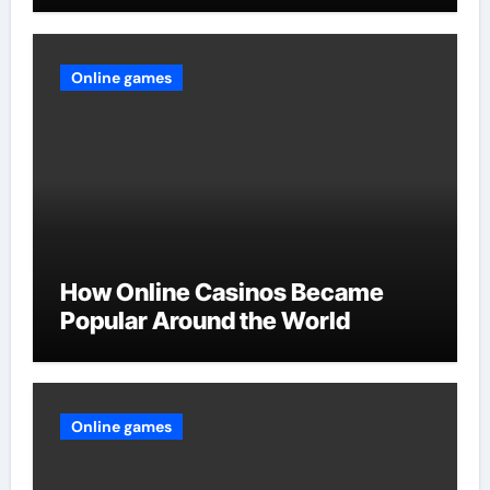
Online games
How Online Casinos Became
Popular Around the World
Online games