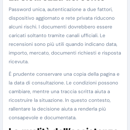
Password unica, autenticazione a due fattori,
dispositivo aggiornato e rete privata riducono
alcuni rischi. I documenti dovrebbero essere
caricati soltanto tramite canali ufficiali. Le
recensioni sono più utili quando indicano data,
importo, mercato, documenti richiesti e risposta
ricevuta.
È prudente conservare una copia della pagina e
la data di consultazione. Le condizioni possono
cambiare, mentre una traccia scritta aiuta a
ricostruire la situazione. In questo contesto,
rallentare la decisione aiuta a renderla più
consapevole e documentata.