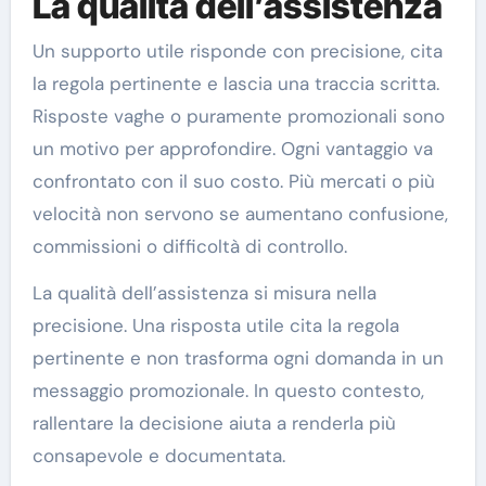
La qualità dell’assistenza
Un supporto utile risponde con precisione, cita
la regola pertinente e lascia una traccia scritta.
Risposte vaghe o puramente promozionali sono
un motivo per approfondire. Ogni vantaggio va
confrontato con il suo costo. Più mercati o più
velocità non servono se aumentano confusione,
commissioni o difficoltà di controllo.
La qualità dell’assistenza si misura nella
precisione. Una risposta utile cita la regola
pertinente e non trasforma ogni domanda in un
messaggio promozionale. In questo contesto,
rallentare la decisione aiuta a renderla più
consapevole e documentata.