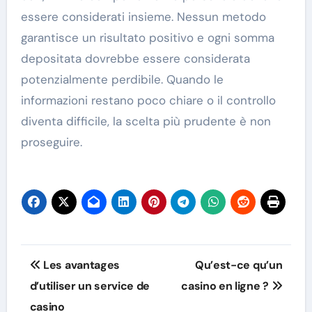
essere considerati insieme. Nessun metodo
garantisce un risultato positivo e ogni somma
depositata dovrebbe essere considerata
potenzialmente perdibile. Quando le
informazioni restano poco chiare o il controllo
diventa difficile, la scelta più prudente è non
proseguire.
Post
Les avantages
Qu’est-ce qu’un
navigation
d’utiliser un service de
casino en ligne ?
casino