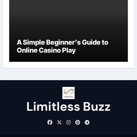
A Simple Beginner’s Guide to
Online Casino Play
Limitless Buzz