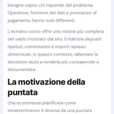
bisogna capire chi risponde del problema.
Operatore, fornitore dei dati e prestatore di
pagamento hanno ruoli differenti.
L’estratto conto offre una visione più completa
del saldo mostrato dal sito. Evidenzia depositi
ripetuti, commissioni e importi spesso
dimenticati. In questo contesto, rallentare la
decisione aiuta a renderla più consapevole e
documentata.
La motivazione della
puntata
Una scommessa pianificata come
intrattenimento è diversa da una puntata