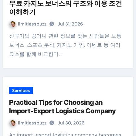
무료 카지노 보너스의 구조와 이용 조건
이해하기
limitlessbuzz
Jul 31, 2026
신규가입 꽁머니 관련 정보를 찾는 사람들은 보통
보너스, 스포츠 분석, 카지노 게임, 이벤트 등 여러
요소를 함께 비교한다.…
Services
Practical Tips for Choosing an
Import-Export Logistics Company
limitlessbuzz
Jul 30, 2026
An import-export logistics company becomes