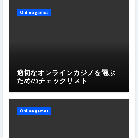
Online games
適切なオンラインカジノを選ぶ
ためのチェックリスト
Online games