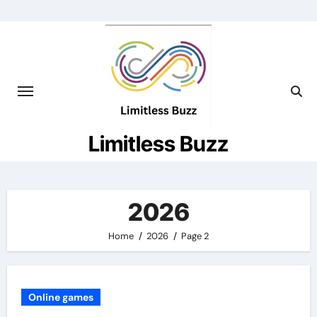
Skip
to
content
Limitless Buzz
2026
Home
2026
Page 2
Online games