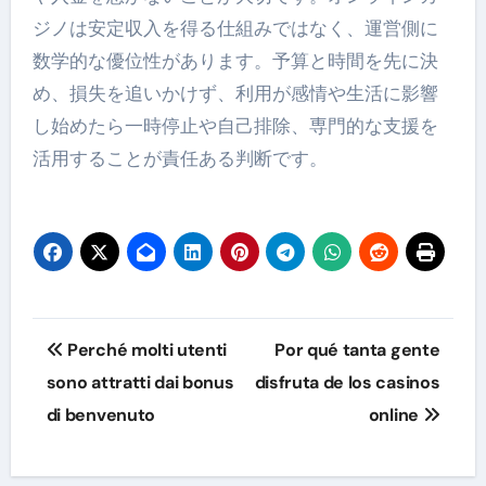
ジノは安定収入を得る仕組みではなく、運営側に
数学的な優位性があります。予算と時間を先に決
め、損失を追いかけず、利用が感情や生活に影響
し始めたら一時停止や自己排除、専門的な支援を
活用することが責任ある判断です。
Post
Perché molti utenti
Por qué tanta gente
navigation
sono attratti dai bonus
disfruta de los casinos
di benvenuto
online