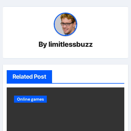
By
limitlessbuzz
Related Post
Online games