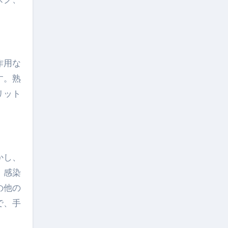
作用な
す。熟
リット
。
かし、
。感染
の他の
で、手