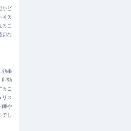
能かど
不可欠
れるこ
適切な
に効果
、即効
するこ
うリス
医師や
るでし