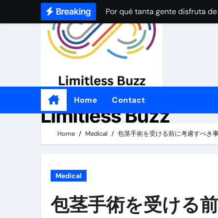
Por qué tanta gente disfruta de
Skip
Breaking
to
How Online Casinos Became Po
content
A Simple Beginner’s Guide to O
A Simple Beginner’s Guide to O
Practical Tips for Choosing an
좋은 온라인 카지노 웹사이트를 
Home
Contact
Limitless Buzz
Por qué tantas personas disfrut
Home
Medical
包茎手術を受ける前に考慮すべき
Por qué a tanta gente le gusta 
Medical
包茎手術を受ける