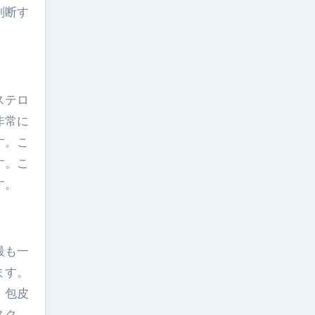
判断す
ステロ
非常に
す。こ
す。こ
す。
最も一
ます。
。包皮
スク、