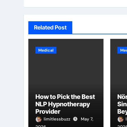
Related Post
Medical
Med
How to Pick the Best
Nör
NLP Hypnotherapy
Sin
Provider
Bey
İn
limitlessbuzz
May 7,