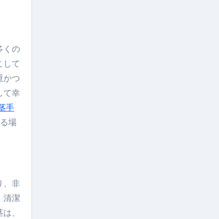
こして
重かつ
して幸
茎手
ある場
り、非
、清潔
茎は、