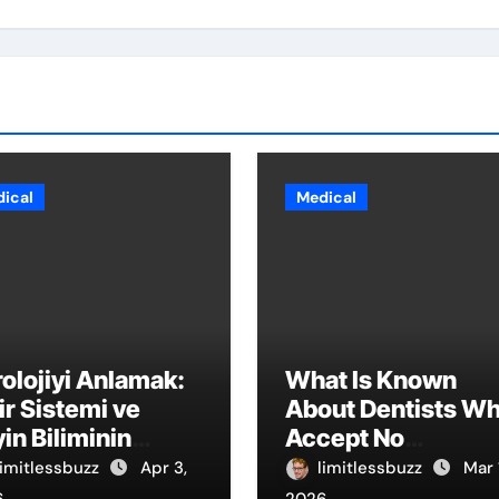
ical
Medical
olojiyi Anlamak:
What Is Known
ir Sistemi ve
About Dentists W
in Biliminin
Accept No
celenmesi
Insurance?
limitlessbuzz
Apr 3,
limitlessbuzz
Mar 