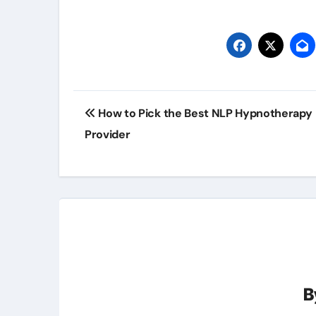
Post
How to Pick the Best NLP Hypnotherapy
navigation
Provider
B