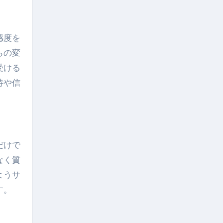
感度を
らの変
受ける
待や信
だけで
なく質
ようサ
す。