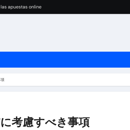
 las apuestas online
pular Around the World
nline Casino Play
nline Casino Play
 Import-Export Logistics Company
고르는 현실적인 기준
an de los casinos cripto
事項
jugar en casinos online
前に考慮すべき事項