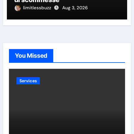
limitlessbuzz
Aug 3, 2026
You Missed
Services