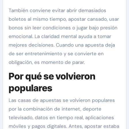
También conviene evitar abrir demasiados
boletos al mismo tiempo, apostar cansado, usar
bonos sin leer condiciones o jugar bajo presión
emocional. La claridad mental ayuda a tomar
mejores decisiones. Cuando una apuesta deja
de ser entretenimiento y se convierte en
obligación, es momento de parar.
Por qué se volvieron
populares
Las casas de apuestas se volvieron populares
por la combinación de internet, deporte
televisado, datos en tiempo real, aplicaciones
móviles y pagos digitales. Antes, apostar estaba