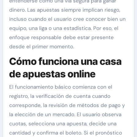
entenderse como una vía segura para ganar
dinero. Las apuestas siempre implican riesgo,
incluso cuando el usuario cree conocer bien un
equipo, una liga o una estadística. Por eso, el
enfoque responsable debe estar presente
desde el primer momento.
Cómo funciona una casa
de apuestas online
El funcionamiento básico comienza con el
registro, la verificación de cuenta cuando
corresponde, la revisión de métodos de pago y
la elección de un mercado. El usuario observa
cuotas, selecciona una apuesta, decide una
cantidad y confirma el boleto. Si el pronóstico