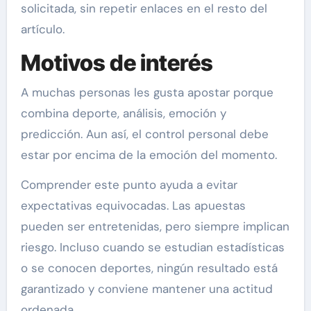
solicitada, sin repetir enlaces en el resto del
artículo.
Motivos de interés
A muchas personas les gusta apostar porque
combina deporte, análisis, emoción y
predicción. Aun así, el control personal debe
estar por encima de la emoción del momento.
Comprender este punto ayuda a evitar
expectativas equivocadas. Las apuestas
pueden ser entretenidas, pero siempre implican
riesgo. Incluso cuando se estudian estadísticas
o se conocen deportes, ningún resultado está
garantizado y conviene mantener una actitud
ordenada.