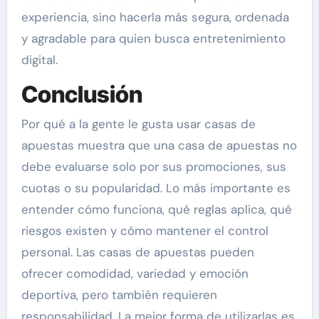
experiencia, sino hacerla más segura, ordenada
y agradable para quien busca entretenimiento
digital.
Conclusión
Por qué a la gente le gusta usar casas de
apuestas muestra que una casa de apuestas no
debe evaluarse solo por sus promociones, sus
cuotas o su popularidad. Lo más importante es
entender cómo funciona, qué reglas aplica, qué
riesgos existen y cómo mantener el control
personal. Las casas de apuestas pueden
ofrecer comodidad, variedad y emoción
deportiva, pero también requieren
responsabilidad. La mejor forma de utilizarlas es