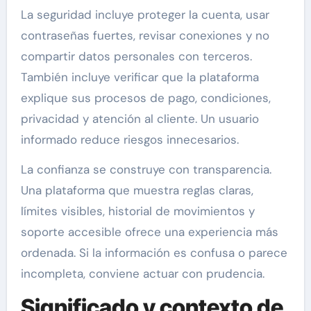
La seguridad incluye proteger la cuenta, usar
contraseñas fuertes, revisar conexiones y no
compartir datos personales con terceros.
También incluye verificar que la plataforma
explique sus procesos de pago, condiciones,
privacidad y atención al cliente. Un usuario
informado reduce riesgos innecesarios.
La confianza se construye con transparencia.
Una plataforma que muestra reglas claras,
límites visibles, historial de movimientos y
soporte accesible ofrece una experiencia más
ordenada. Si la información es confusa o parece
incompleta, conviene actuar con prudencia.
Significado y contexto de