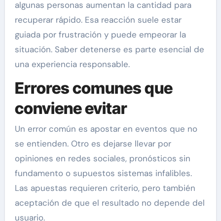
algunas personas aumentan la cantidad para
recuperar rápido. Esa reacción suele estar
guiada por frustración y puede empeorar la
situación. Saber detenerse es parte esencial de
una experiencia responsable.
Errores comunes que
conviene evitar
Un error común es apostar en eventos que no
se entienden. Otro es dejarse llevar por
opiniones en redes sociales, pronósticos sin
fundamento o supuestos sistemas infalibles.
Las apuestas requieren criterio, pero también
aceptación de que el resultado no depende del
usuario.