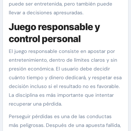
puede ser entretenida, pero también puede
llevar a decisiones apresuradas.
Juego responsable y
control personal
El juego responsable consiste en apostar por
entretenimiento, dentro de límites claros y sin
presión económica. El usuario debe decidir
cuánto tiempo y dinero dedicará, y respetar esa
decisión incluso si el resultado no es favorable.
La disciplina es más importante que intentar
recuperar una pérdida.
Perseguir pérdidas es una de las conductas
más peligrosas. Después de una apuesta fallida,