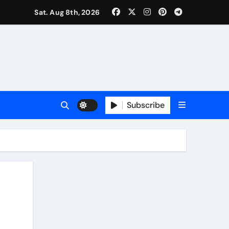
Sat. Aug 8th, 2026
Subscribe