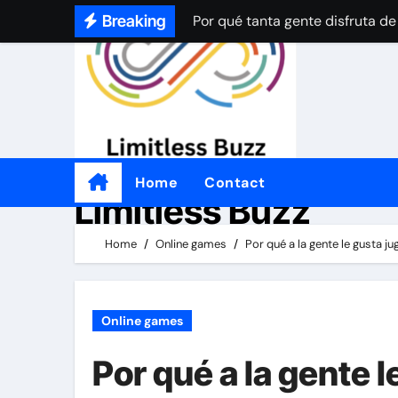
Por qué tanta gente disfruta de
Skip
Breaking
to
How Online Casinos Became Po
content
A Simple Beginner’s Guide to O
A Simple Beginner’s Guide to O
Por qué a tanta gente le gustan
Practical Tips for Choosing an
Home
Contact
Limitless Buzz
좋은 온라인 카지노 웹사이트를 
Home
Online games
Por qué a la gente le gusta ju
Por qué a tanta gente le gusta 
Online games
Por qué a la gente 