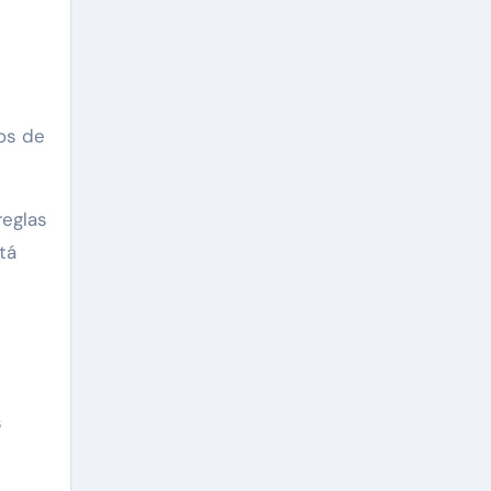
sos de
reglas
tá
s