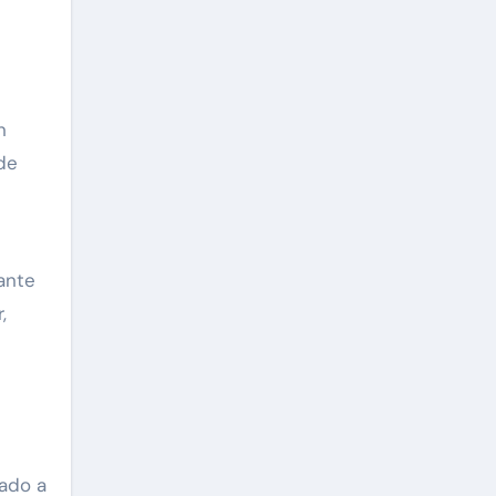
n
de
ante
,
gado a