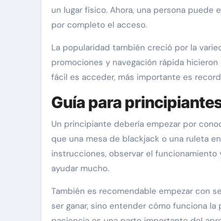
un lugar físico. Ahora, una persona puede 
por completo el acceso.
La popularidad también creció por la varied
promociones y navegación rápida hicieron 
fácil es acceder, más importante es recorda
Guía para principiante
Un principiante debería empezar por cono
que una mesa de blackjack o una ruleta en 
instrucciones, observar el funcionamiento
ayudar mucho.
También es recomendable empezar con sesion
ser ganar, sino entender cómo funciona la
paciencia es una parte importante del apr