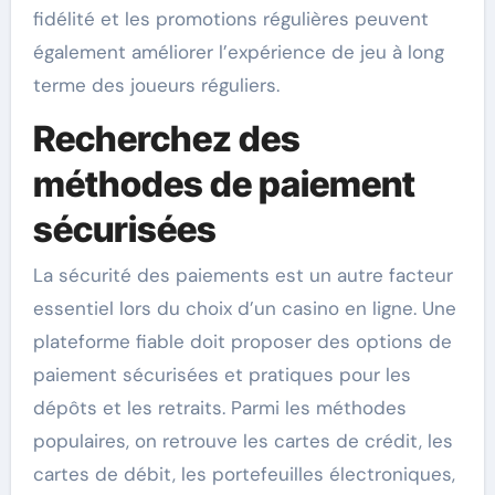
fidélité et les promotions régulières peuvent
également améliorer l’expérience de jeu à long
terme des joueurs réguliers.
Recherchez des
méthodes de paiement
sécurisées
La sécurité des paiements est un autre facteur
essentiel lors du choix d’un casino en ligne. Une
plateforme fiable doit proposer des options de
paiement sécurisées et pratiques pour les
dépôts et les retraits. Parmi les méthodes
populaires, on retrouve les cartes de crédit, les
cartes de débit, les portefeuilles électroniques,