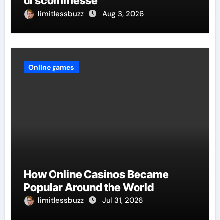
di scommesse
limitlessbuzz
Aug 3, 2026
Online games
How Online Casinos Became
Popular Around the World
limitlessbuzz
Jul 31, 2026