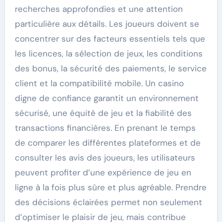
recherches approfondies et une attention
particulière aux détails. Les joueurs doivent se
concentrer sur des facteurs essentiels tels que
les licences, la sélection de jeux, les conditions
des bonus, la sécurité des paiements, le service
client et la compatibilité mobile. Un casino
digne de confiance garantit un environnement
sécurisé, une équité de jeu et la fiabilité des
transactions financières. En prenant le temps
de comparer les différentes plateformes et de
consulter les avis des joueurs, les utilisateurs
peuvent profiter d’une expérience de jeu en
ligne à la fois plus sûre et plus agréable. Prendre
des décisions éclairées permet non seulement
d’optimiser le plaisir de jeu, mais contribue