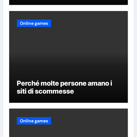
Online games
Perché molte persone amano i
siti di scommesse
Online games