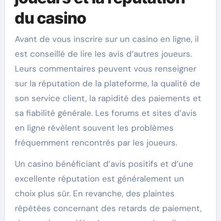
du casino
Avant de vous inscrire sur un casino en ligne, il
est conseillé de lire les avis d’autres joueurs.
Leurs commentaires peuvent vous renseigner
sur la réputation de la plateforme, la qualité de
son service client, la rapidité des paiements et
sa fiabilité générale. Les forums et sites d’avis
en ligne révèlent souvent les problèmes
fréquemment rencontrés par les joueurs.
Un casino bénéficiant d’avis positifs et d’une
excellente réputation est généralement un
choix plus sûr. En revanche, des plaintes
répétées concernant des retards de paiement,