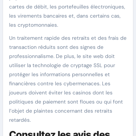
cartes de débit, les portefeuilles électroniques,
les virements bancaires et, dans certains cas,
les cryptomonnaies.
Un traitement rapide des retraits et des frais de
transaction réduits sont des signes de
professionnalisme. De plus, le site web doit
utiliser la technologie de cryptage SSL pour
protéger les informations personnelles et
financières contre les cybermenaces. Les
joueurs doivent éviter les casinos dont les
politiques de paiement sont floues ou qui font
l’objet de plaintes concernant des retraits
retardés.
Consultez les avis des