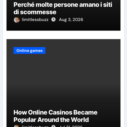
Perché molte persone amano i siti
di scommesse
limitlessbuzz
Aug 3, 2026
Online games
How Online Casinos Became
Popular Around the World