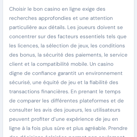
Choisir le bon casino en ligne exige des
recherches approfondies et une attention
particulière aux détails. Les joueurs doivent se
concentrer sur des facteurs essentiels tels que
les licences, la sélection de jeux, les conditions
des bonus, la sécurité des paiements, le service
client et la compatibilité mobile. Un casino
digne de confiance garantit un environnement
sécurisé, une équité de jeu et la fiabilité des
transactions financières. En prenant le temps
de comparer les différentes plateformes et de
consulter les avis des joueurs, les utilisateurs
peuvent profiter d’une expérience de jeu en
ligne à la fois plus sûre et plus agréable. Prendre