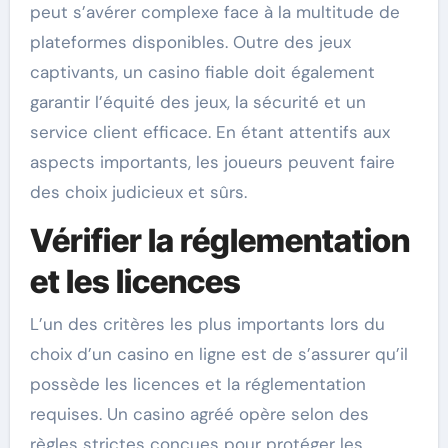
peut s’avérer complexe face à la multitude de
plateformes disponibles. Outre des jeux
captivants, un casino fiable doit également
garantir l’équité des jeux, la sécurité et un
service client efficace. En étant attentifs aux
aspects importants, les joueurs peuvent faire
des choix judicieux et sûrs.
Vérifier la réglementation
et les licences
L’un des critères les plus importants lors du
choix d’un casino en ligne est de s’assurer qu’il
possède les licences et la réglementation
requises. Un casino agréé opère selon des
règles strictes conçues pour protéger les