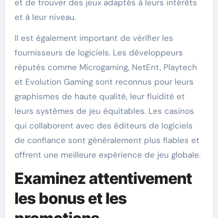
et de trouver des jeux adaptés à leurs intérêts
et à leur niveau.
Il est également important de vérifier les
fournisseurs de logiciels. Les développeurs
réputés comme Microgaming, NetEnt, Playtech
et Evolution Gaming sont reconnus pour leurs
graphismes de haute qualité, leur fluidité et
leurs systèmes de jeu équitables. Les casinos
qui collaborent avec des éditeurs de logiciels
de confiance sont généralement plus fiables et
offrent une meilleure expérience de jeu globale.
Examinez attentivement
les bonus et les