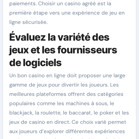
paiements. Choisir un casino agréé est la
première étape vers une expérience de jeu en
ligne sécurisée.
Évaluez la variété des
jeux et les fournisseurs
de logiciels
Un bon casino en ligne doit proposer une large
gamme de jeux pour divertir les joueurs. Les
meilleures plateformes offrent des catégories
populaires comme les machines à sous, le
blackjack, la roulette, le baccarat, le poker et les
jeux de casino en direct. Ce choix varié permet
aux joueurs d’explorer différentes expériences