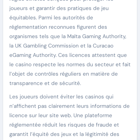
joueurs et garantir des pratiques de jeu
équitables. Parmi les autorités de
réglementation reconnues figurent des
organismes tels que la Malta Gaming Authority,
la UK Gambling Commission et la Curacao
eGaming Authority. Ces licences attestent que
le casino respecte les normes du secteur et fait
l’objet de contrôles réguliers en matière de
transparence et de sécurité.
Les joueurs doivent éviter les casinos qui
n’affichent pas clairement leurs informations de
licence sur leur site web. Une plateforme
réglementée réduit les risques de fraude et
garantit l’équité des jeux et la légitimité des