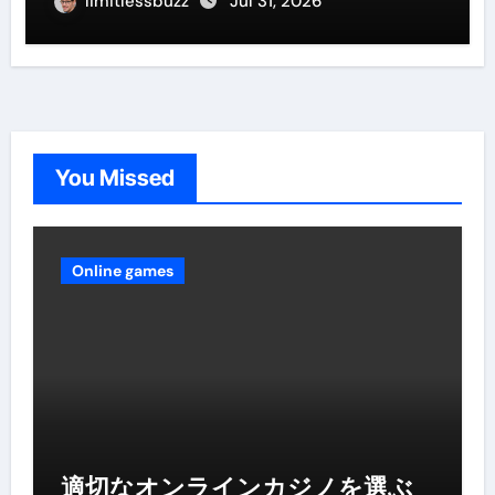
limitlessbuzz
Jul 31, 2026
You Missed
Online games
適切なオンラインカジノを選ぶ