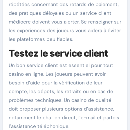
répétées concernant des retards de paiement,
des pratiques déloyales ou un service client
médiocre doivent vous alerter. Se renseigner sur
les expériences des joueurs vous aidera à éviter
les plateformes peu fiables.
Testez le service client
Un bon service client est essentiel pour tout
casino en ligne. Les joueurs peuvent avoir
besoin d’aide pour la vérification de leur
compte, les dépôts, les retraits ou en cas de
problèmes techniques. Un casino de qualité
doit proposer plusieurs options d’assistance,
notamment le chat en direct, l’e-mail et parfois
l’assistance téléphonique.